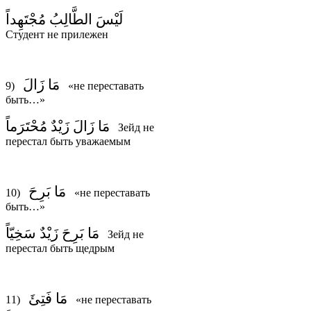
لَيْسَ الطَّالِبُ مُجْتَهِداً
Студент не прилежен
مَا زَالَ
9)
«не переставать
быть…»
مَا زَالَ زَيْدٌ مُحْتَرَماً
Зейд не
перестал быть уважаемым
مَا بَرِحَ
10)
«не переставать
быть…»
مَا بَرِحَ زَيْدٌ سَخِيّاً
Зейд не
перестал быть щедрым
مَا فَتِئَ
11)
«не переставать