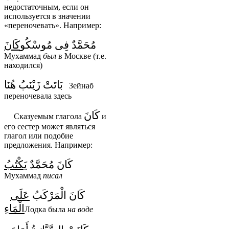
недостаточным, если он
используется в значении
«переночевать». Например:
مُحَمَّدٌ فِى مُوسْكُو
كَانَ
Мухаммад
был
в Москве (т.е.
находился)
بَاتَتْ زَيْنَبُ هُنَا
Зейнаб
переночевала здесь
كَانَ
Сказуемым глагола
и
его сестер может являться
глагол или подобие
предложения. Например:
كَانَ مُحَمَّدٌ
يَكْتُبُ
Мухаммад
писал
كَانَ الْمَرْكَبُ
عَلَى
الْمَاءِ
Лодка была
на
воде