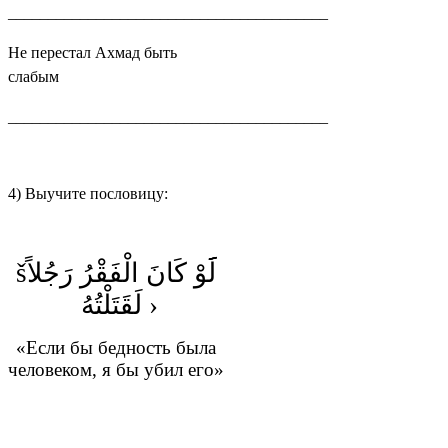
________________________________________
Не перестал Ахмад быть
слабым
________________________________________
4) Выучите пословицу:
š
لَََََوْ كَانَ الْفَقْرُ رَجُلاً
لَقَتَلْتُهُ
›
«
Если бы бедность была
человеком, я бы убил его
»