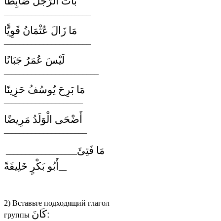
بَاتَ الرَّجُلُ ضَابِطًا
______________________
مَا زَالَ عُثْمَانُ قَوِيًّا
______________________
لَيْسَ عُمَرُ جَبَانًا
________________________
مَا بَرِحَ يُوسُفُ حَزِينًا
____________________
أَضْحَى الْوَلَدُ مَرِيضًا
_____________________
مَا فَتِئَ
__________________
أَبُو بَكْرٍ خَلِيفَةً
__
2) Вставьте подходящий глагол
كَانَ
:
группы