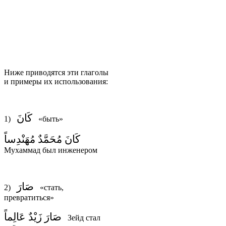
Ниже приводятся эти глаголы
и примеры их использования:
كَانَ
1)
«быть»
كَانَ مُحَمَّدٌ مُهَنْدِساً
Мухаммад был инженером
صَارَ
2)
«стать,
превратиться»
صَارَ زَيْدٌ عَالِماً
Зейд стал