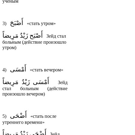
учёным
أَصْبَحَ
3)
«стать утром»
أَصْبَح زَيْدٌ مَرِيضاً
Зейд стал
больным (действие произошло
утром)
أَمْسَى
4)
«стать вечером»
أَمْسَى زَيْدٌ مَرِيضاً
Зейд
стал больным (действие
произошло вечером)
أَضْحَى
5)
«стать после
утреннего времени»
أَضْحَى زَيْدٌ مَرِيضاً
Зейд