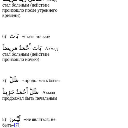
стал больным (действие
произошло после утреннего
времени)
بَاتَ
6)
«стать ночью»
بَاتَ أَحْمَدُ مَرِيضاً
Ахмад
стал больным (действие
произошло ночью)
ظَلَّ
7)
«продолжать быть»
ظَلَّ أَحْمَدُ حَزِيناً
Ахмад
продолжал быть печальным
لَيْسَ
8)
«не являться, не
быть»
[7]