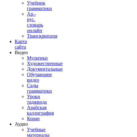
Учебник
грамматики
Ар.-
рус.
словарь
онлайн
Транскрипция
Карта
сайта
Видео
Мультики
Художественные
Документальные
Обучающие
видео
Сады
грамматики
Уроки
таджвида
Арабская
каллиграфия
Коран
Аудио
Учебные
материалы