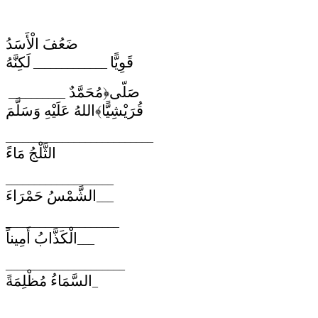
ضَعُفَ الْأَسَدُ
قَوِيًّا
لَكِنَّهُ
_____________
مُحَمَّدٌ
﴿
صَلّى
__________
اللهُ عَلَيْهِ وَسَلَّمَ
﴾
قُرَيْشِيًّا
__________________________
الثَّلْجُ مَاءً
___________________
الشَّمْسُ حَمْرَاءَ
___
_
___________________
الْكَذَّابُ أَمِيناً
___
_____________________
السَّمَاءُ مُظْلِمَةً
_