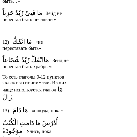
быть…»
مَا فَتِئَ زَيْدٌ حَزِناً
Зейд не
перестал быть печальным
مَا انْفَكَّ
12)
«не
переставать быть»
مَاانْفَكَّ زَيْدٌ شُجَاعاً
Зейд не
перестал быть храбрым
То есть глаголы 9-12 пунктов
являются синонимами. Из них
مَا
чаще используется глагол
زَالَ
.
مَا دَامَ
13)
«покуда, пока»
أُدْرُسْ مَا دَامَتِ الْكُتُبُ
مَوْجُودَةً
Учись, пока