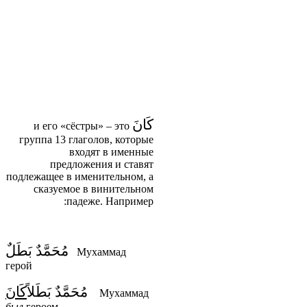
كَانَ
и его «сёстры» – это
группа 13 глаголов, которые
входят в именные
предложения и ставят
подлежащее в именительном, а
сказуемое в винительном
падеже. Например:
مُحَمَّدٌ بَطَلٌ
Мухаммад
герой
مُحَمَّدٌ بَطَلاً
كَانَ
Мухаммад
был
героем