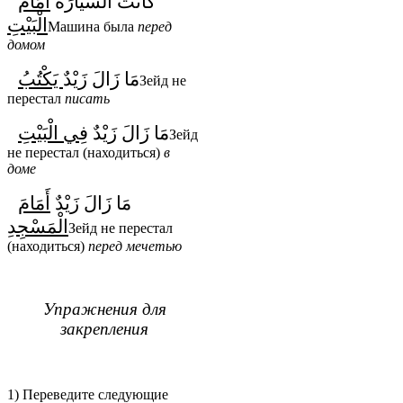
كَانَتْ السَّيَّارَةُ
أَمَامَ
الْبَيْتِ
Машина была
перед
домом
مَا زَالَ زَيْدٌ
يَكْتُبُ
Зейд не
перестал
писать
مَا زَالَ زَيْدٌ
فِي الْبَيْتِ
Зейд
не перестал (находиться)
в
доме
مَا زَالَ زَيْدٌ
أَمَامَ
الْمَسْجِدِ
Зейд не перестал
(находиться)
перед
мечетью
Упражнения для
закрепления
1) Переведите следующие