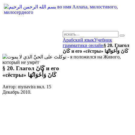
Арабский язык
Учебник
AR-RU.RU
грамматики онлайн
§ 20. Глагол
сайт арабского языка
كَانَ и его «сёстры» كَانَ وَأَخَوَاتُهَا
§ 20. Глагол كَانَ и его
«сёстры» كَانَ وَأَخَوَاتُهَا
Автор: mynavira вкл.
15
Декабрь 2010
.