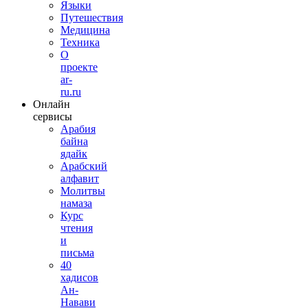
Языки
Путешествия
Медицина
Техника
О
проекте
ar-
ru.ru
Онлайн
сервисы
Арабия
байна
ядайк
Арабский
алфавит
Молитвы
намаза
Курс
чтения
и
письма
40
хадисов
Ан-
Навави