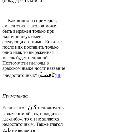
(покуда) есть книги
Как видно из примеров,
смысл этих глаголов может
быть выражен только при
наличии двух имён,
следующих за ними. Если же
после них поставить только
одно имя, то выраженная
мысль будет неполной.
Поэтому эти глаголы в
арабском языке носят название
نَاقِصَةٌ
"недостаточных" (
)
[8]
Примечание
:
كَانَ
Если глагол
используется
в значении «быть, находиться
где-либо», то он не является
недостаточным. Также глагол
بَاتَ
не является