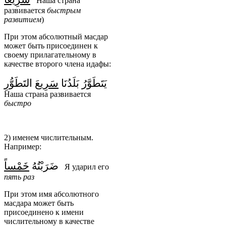
Наша страна
развивается
быстрым
развитием
)
При этом абсолютный масдар
может быть присоединен к
своему прилагательному в
качестве второго члена идафы:
يَتَطَوَّرُ بَلَدُنَا
سَرِيعَ
التَطَوُّرِ
Наша страна развивается
быстро
2) именем числительным.
Например:
ضَرَبْتُهُ
خَمْسا
Я ударил его
пять
раз
При этом имя абсолютного
масдара может быть
присоединено к имени
числительному в качестве