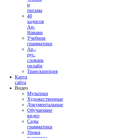
и
письма
40
хадисов
Ан-
Навави
Учебник
грамматики
Ар.-
рус.
словарь
онлайн
Транскрипция
Карта
сайта
Видео
Мультики
Художественные
Документальные
Обучающие
видео
Сады
грамматики
Уроки
таджвида