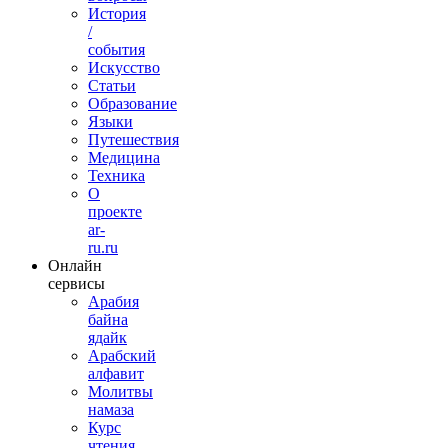
История
/
события
Искусство
Статьи
Образование
Языки
Путешествия
Медицина
Техника
О
проекте
ar-
ru.ru
Онлайн
сервисы
Арабия
байна
ядайк
Арабский
алфавит
Молитвы
намаза
Курс
чтения