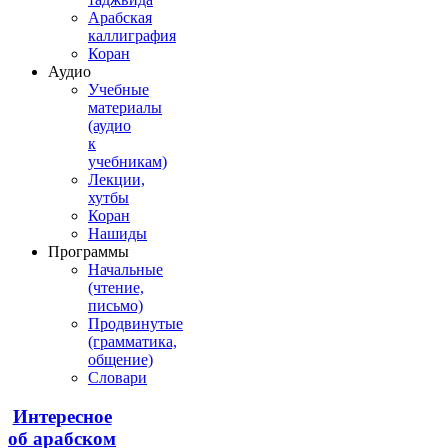
Арабская
каллиграфия
Коран
Аудио
Учебные
материалы
(аудио
к
учебникам)
Лекции,
хутбы
Коран
Нашиды
Программы
Начальные
(чтение,
письмо)
Продвинутые
(грамматика,
общение)
Словари
Интересное
об арабском