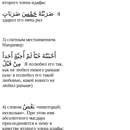
второго члена идафы:
ضَرَبْتُهُ
خَمْسَ
ضَرَبَاتٍ
Я
ударил его
пять
раз
3) слитным местоимением.
Например:
أَحْبَبْتُهُ حُبّاً لَمْ أُحِبَّ
هُ
أَحَداً
مِنْ قَبْلُ
Я полюбил его так,
как не любил никого раньше
(
или
: я полюбил его такой
любовью,
какой
никого не
любил раньше)
بَعْضٌ
4) словом
«некоторый;
несколько». При этом имя
абсолютного масдара
присоединяется к нему в
качестве второго члена идафы: