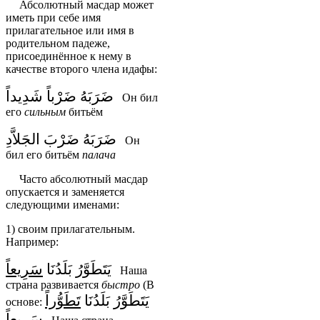
Абсолютный масдар может
иметь при себе имя
прилагательное или имя в
родительном падеже,
присоединённое к нему в
качестве второго члена идафы:
ضَرَبَهُ ضَرْباً شَدِيداً
Он бил
его
сильным
битьём
ضَرَبَهُ ضَرْبَ الجَلاَّدِ
Он
бил его битьём
палача
Часто абсолютный масдар
опускается и заменяется
следующими именами:
1) своим прилагательным.
Например:
يَتَطَوَّرُ بَلَدُنَا
سَرِيعاً
Наша
страна развивается
быстро
(В
يَتَطَوَّرُ بَلَدُنَا
تَطَوُّراً
основе:
سَرِيعاً