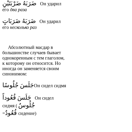
ضَرَبَهُ ضَرْبَتَيْنِ
Он ударил
его
два
раза
ضَرَبَهُ ضَرَبَاتٍ
Он ударил
его
несколько
раз
Абсолютный масдар в
большинстве случаев бывает
однокоренным с тем глаголом,
к которому он относится. Но
иногда он заменяется своим
синонимом:
جَلَسَ جُلُوسًا
Он сидел сидмя
جَلَسَ قُعُوداً
Он сидел
جُلُوسٌ
сидмя (
قُعُودٌ
=
сидение)