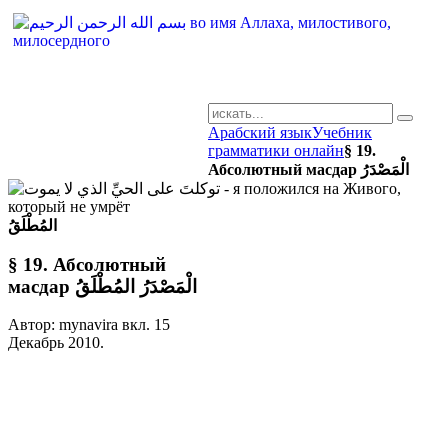
Арабский язык
Учебник
AR-RU.RU
грамматики онлайн
§ 19.
сайт арабского языка
Абсолютный масдар الْمَصْدَرُ
المُطْلَقُ
§ 19. Абсолютный
масдар الْمَصْدَرُ المُطْلَقُ
Автор: mynavira вкл.
15
Декабрь 2010
.