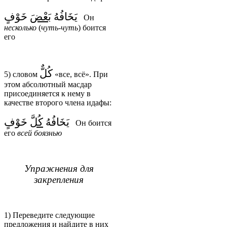
يَخَافُهُ
بَعْضَ
خَوْفٍ
Он
несколько
(
чуть
-
чуть
) боится
его
كُلٌّ
5) словом
«все, всё». При
этом абсолютный масдар
присоединяется к нему в
качестве второго члена идафы:
يَخَافُهُ
كُلَّ
خَوْفٍ
Он боится
его
всей
боязнью
Упражнения для
закрепления
1) Переведите следующие
предложения и найдите в них