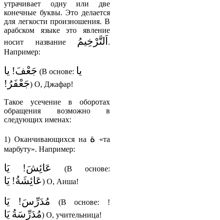
утрачивает одну или две
конечные буквы. Это делается
для легкости произношения. В
арабском языке это явление
اَلتَّرْخِيمُ
носит название
.
Например:
يا
جَعْفَ!
يا
(В основе:
جَعْفَرُ!
) О, Джафар!
Такое усечение в оборотах
обращения возможно в
следующих именах:
ة
1) Оканчивающихся на
«та
марбуту». Например:
عَائِشَ!
يَا
(В основе:
عَائِشَةُ!
يَا
) О, Аиша!
مُدَرِّسَ!
يَا
(В основе:
!
مُدَرِّسَةُ
يَا
) О, учительница!