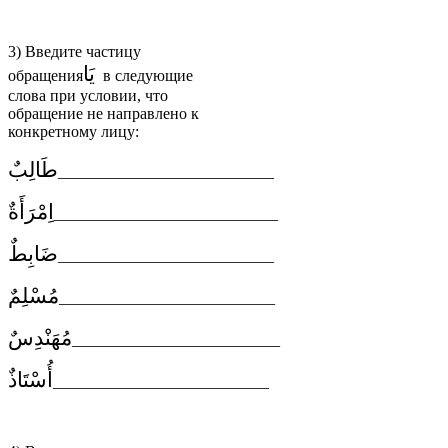
3) Введите частицу
يَا
обращения
в следующие
слова при условии, что
обращение не направлено к
конкретному лицу:
طَالِبٌ
___________________________
اِمْرَأَةٌ
____________________________
ضَابِطٌ
___________________________
مُسْلِمٌ
___________________________
مُهَنْدِسٌ
__________________________
أُسْتَاذٌ
___________________________