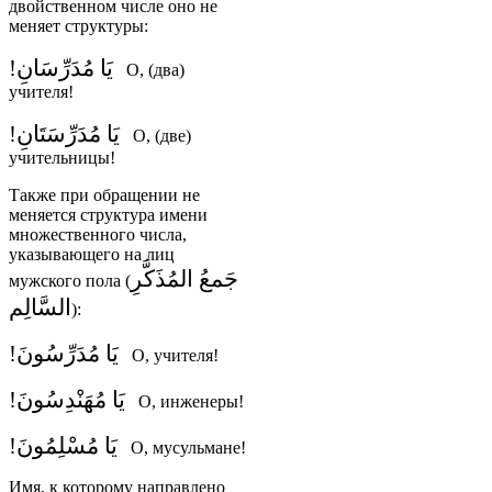
двойственном числе оно не
меняет структуры:
يَا مُدَرِّسَانِ!
О, (два)
учителя!
يَا مُدَرِّسَتَانِ!
О, (две)
учительницы!
Также при обращении не
меняется структура имени
множественного числа,
указывающего на лиц
جَمعُ المُذَكَّرِ
мужского пола (
السَّالِم
):
يَا مُدَرِّسُونَ!
О, учителя!
يَا مُهَنْدِسُونَ!
О, инженеры!
يَا مُسْلِمُونَ!
О, мусульмане!
Имя, к которому направлено