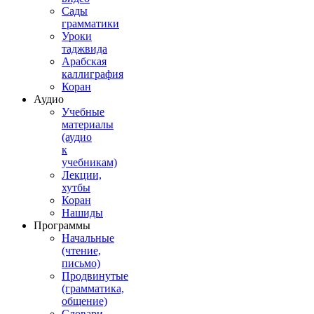
Сады
грамматики
Уроки
таджвида
Арабская
каллиграфия
Коран
Аудио
Учебные
материалы
(аудио
к
учебникам)
Лекции,
хутбы
Коран
Нашиды
Программы
Начальные
(чтение,
письмо)
Продвинутые
(грамматика,
общение)
Словари