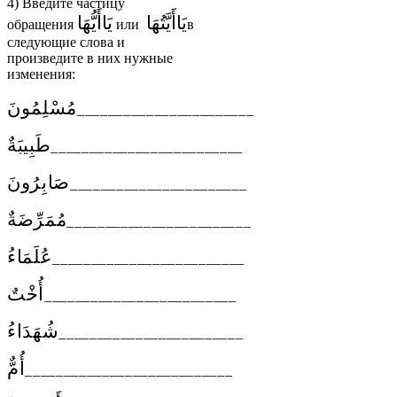
4)
Введите частицу
يَاأَيَّتُهَا
يَاأَيُّهَا
обращения
или
в
следующие слова и
произведите в них нужные
изменения:
مُسْلِمُونَ
_______________________
طَبِيبَةٌ
_________________________
صَابِرُونَ
_______________________
مُمَرِّضَةٌ
________________________
عُلَمَاءُ
_________________________
أُخْتٌ
_________________________
شُهَدَاءُ
________________________
أُمٌّ
___________________________