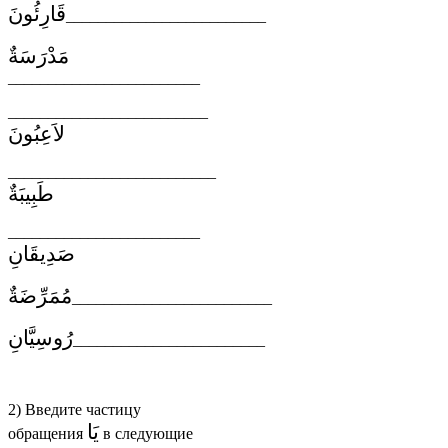
قَارِئُونَ
_________________________
مَدْرَسَةٌ
________________________
_________________________
لاَعِبُونَ
__________________________
طَبِيبَةٌ
________________________
صَدِيقَانِ
مُمَرِّضَةٌ
_________________________
رُوسِيَّانِ
________________________
2) Введите частицу
يَا
обращения
в следующие