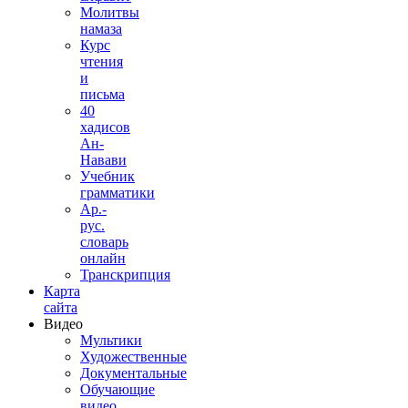
Молитвы
намаза
Курс
чтения
и
письма
40
хадисов
Ан-
Навави
Учебник
грамматики
Ар.-
рус.
словарь
онлайн
Транскрипция
Карта
сайта
Видео
Мультики
Художественные
Документальные
Обучающие
видео