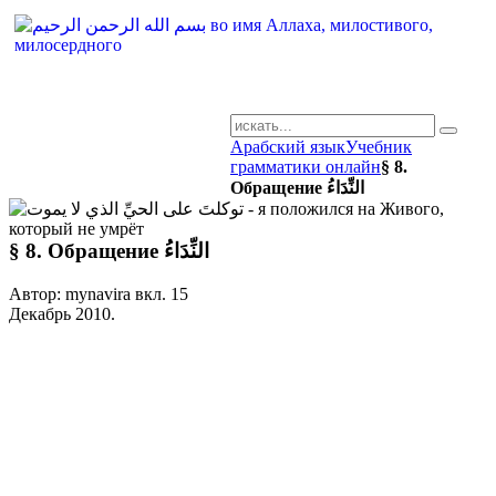
Арабский язык
Учебник
AR-RU.RU
грамматики онлайн
§ 8.
сайт арабского языка
Обращение النِّدَاءُ
§ 8. Обращение النِّدَاءُ
Автор: mynavira вкл.
15
Декабрь 2010
.