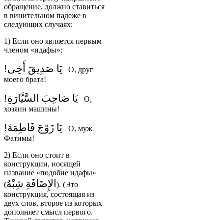
обращение, должно ставиться
в винительном падеже в
следующих случаях:
1) Если оно является первым
членом «идафы»:
يَا صَدِيقَ أَخِى!
О, друг
моего брата!
يَا صَاحِبَ السَّيَّارَةِ!
О,
хозяин машины!
يَا زَوْجَ فَاطِمَةَ!
О, муж
Фатимы!
2) Если оно стоит в
конструкции, носящей
название «подобие идафы»
الإِضَافَةِ
شِبْهُ
(
). (Это
конструкция, состоящая из
двух слов, второе из которых
дополняет смысл первого.