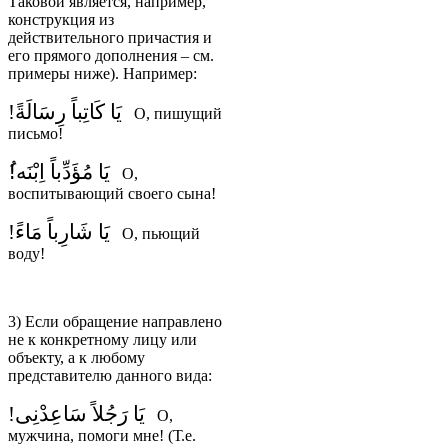
Таковой является, например,
конструкция из
действительного причастия и
его прямого дополнения – см.
примеры ниже). Например:
يَا كَاتِباً رِسَالَةً!
О, пишущий
письмо!
يَا مُؤَدِّباً اِبْنَه!ُ
О,
воспитывающий своего сына!
يَا شَارِباً مَاءً!
О, пьющий
воду!
3) Если обращение направлено
не к конкретному лицу или
объекту, а к любому
представителю данного вида:
يَا رَجُلاً سَاعِدْنِى!
О,
мужчина, помоги мне! (Т.е.