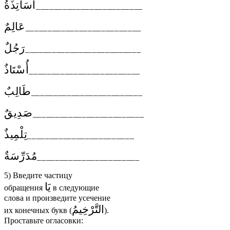
أَسَاتِذَةُ
________________________
عَالِمٌ
__________________________
رَجُلٌ
__________________________
أُسْتَاذٌ
_________________________
طَالِبٌ
_________________________
صَدِيقٌ
_________________________
تِلْمِيذٌ
________________________
مُدَرِّسَةٌ
_______________________
5)
Введите частицу
يَا
обращения
в следующие
слова и произведите усечение
التَّرْخِيمُ
их конечных букв (
).
Проставьте огласовки: