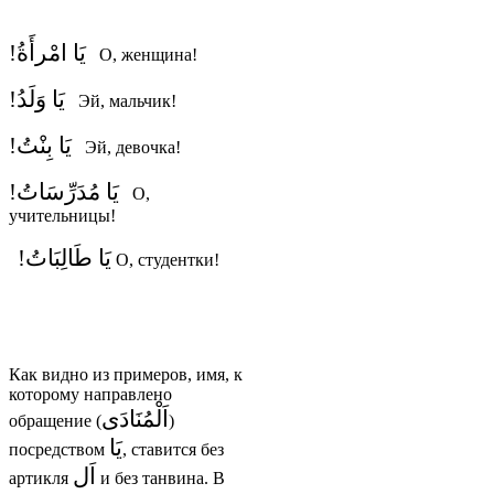
يَا امْرأَةُ!
О, женщина!
يَا وَلَدُ!
Эй, мальчик!
يَا بِنْتُ!
Эй, девочка!
يَا مُدَرِّسَاتُ!
О,
учительницы!
يَا طَالِبَاتُ!
О, студентки!
Как видно из примеров, имя, к
которому направлено
اَلْمُنَادَى
обращение (
)
يَا
посредством
, ставится без
اَل
артикля
и без танвина. В