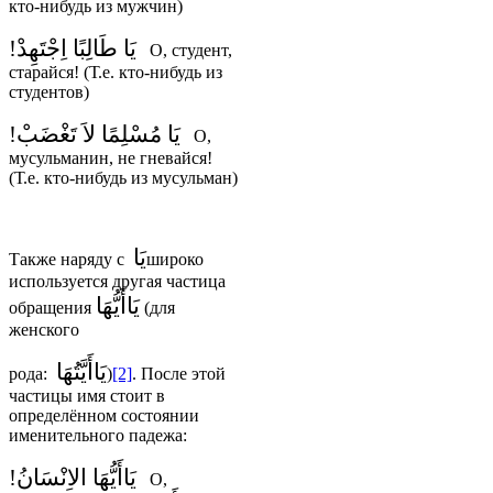
кто-нибудь из мужчин)
يَا طَالِبًا اِجْتَهِدْ!
О, студент,
старайся! (Т.е. кто-нибудь из
студентов)
يَا مُسْلِمًا لاَ تَغْضَبْ!
О,
мусульманин, не гневайся!
(Т.е. кто-нибудь из мусульман)
يَا
Также наряду с
широко
используется другая частица
يَاأَيُّهَا
обращения
(для
женского
يَاأَيَّتُهَا
рода:
)
[2]
. После этой
частицы имя стоит в
определённом состоянии
именительного падежа:
يَاأَيُّهَا الاِنْسَانُ!
О,