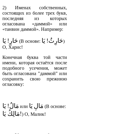
2) Именах собственных,
состоящих из более трех букв,
последняя из которых
огласована «даммой» или
«танвин даммой». Например:
حَارِثُ!
يَا
حَارِ!
يَا
(В основе:
)
О, Харис!
Конечная буква той части
имени, которая остаётся после
подобного усечения, может
быть огласована "даммой" или
сохранить свою прежнюю
огласовку:
مَالِ
يَا
مَالُ!
يَا
или
(В основе:
يَا
مَالِكُ
!
) О, Малик!