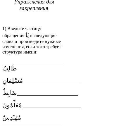
Упражнения для
закрепления
1) Введите частицу
يَا
обращения
в следующие
слова и произведите нужные
изменения, если того требует
структура имени:
__________________________
طَالِبٌ
مُسْلِمَانِ
_________________________
ضَابِطٌ
__________________________
مُعَلِّمُونَ
_________________________
مُهَنْدِسٌ
_________________________