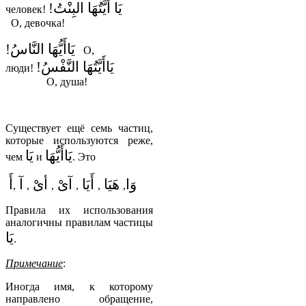
يَا أَيَّتُهَا البِنْتُ!
человек!
О, девочка!
يَاأَيُّهَا النَّاسُ!
О,
يَاأَيَّتُهَا النَّفْسُ!
люди!
О, душа!
Существует ещё семь частиц,
которые используются реже,
يَاأَيُّهَا
يَا
чем
и
. Это
وَا
هَيَا
أَيَا
آىْ
أىْ
آ
أَ
,
,
,
,
,
,
Правила их использования
аналогичны правилам частицы
يَا
.
Примечание
:
Иногда имя, к которому
направлено обращение,