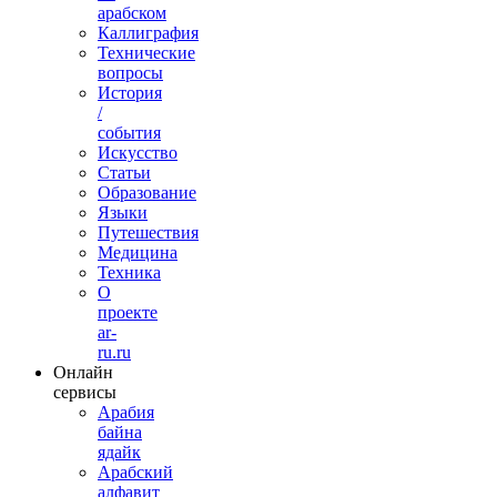
арабском
Каллиграфия
Технические
вопросы
История
/
события
Искусство
Статьи
Образование
Языки
Путешествия
Медицина
Техника
О
проекте
ar-
ru.ru
Онлайн
сервисы
Арабия
байна
ядайк
Арабский
алфавит