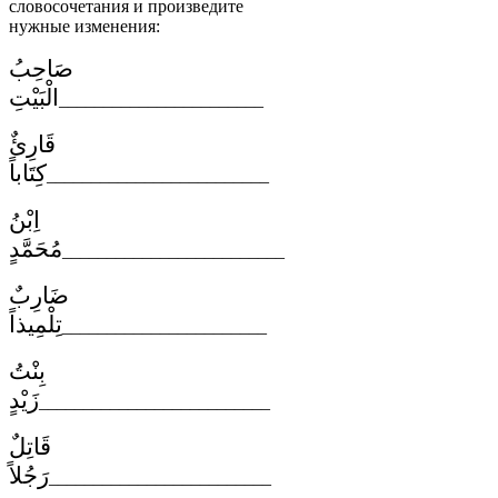
словосочетания и произведите
нужные изменения:
صَاحِبُ
الْبَيْتِ
_______________________
قَارِئٌ
كِتَاباً
_________________________
اِبْنُ
مُحَمَّدٍ
_________________________
ضَارِبٌ
تِلْمِيذاً
_______________________
بِنْتُ
زَيْدٍ
__________________________
قَاتِلٌ
رَجُلاً
_________________________