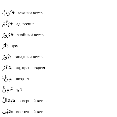
جَنُوبٌ
южный ветер
جَهَنَّمُ
ад, геенна
حَرُورٌ
знойный ветер
دَارٌ
дом
دَبُورٌ
западный ветер
سَقَرُ
ад, преисподняя
سِنٌّ
1
возраст
سِنٌّ
2
зуб
شِمَالٌ
северный ветер
صَبًى
восточный ветер