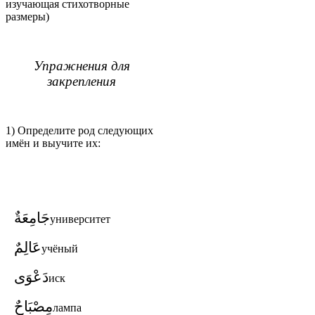
изучающая стихотворные
размеры)
Упражнения для
закрепления
1) Определите род следующих
имён и выучите их:
جَامِعَةٌ
университет
عَالِمٌ
учёный
دَعْوَى
иск
مِصْبَاحٌ
лампа