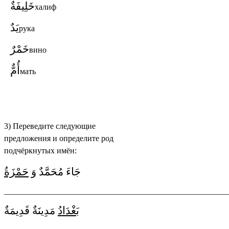
خَلِيفَةٌ
халиф
يَدٌ
рука
خَمْرٌ
вино
أُمٌّ
мать
3) Переведите следующие
предложения и определите род
подчёркнутых имён:
جَاءَ مُحَمَّدٌ وَ
حَمْزَةُ
_______________________________________________________
بَغْدَادُ
مَدِينَةٌ قَدِيمَةٌ