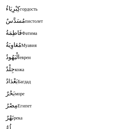
كِبْرِيَاءُ
гордость
مُسَدَّسٌ
пистолет
فَاطِمَةُ
Фатима
مُعَاوِيَةُ
Муавия
الْيَهُودُ
евреи
جِلْدٌ
кожа
بَغْدَادُ
Багдад
بَحْرٌ
море
مِصْرُ
Египет
نَهْرٌ
река