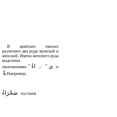
В арабских именах
различают два рода: мужской и
женский. Имена женского рода
выделены
ى
اءُ
окончаниями
–
,
-
и
ةٌ
.Например:
صَحْرَاءُ
пустыня