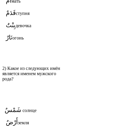
أُمٌّ
мать
قَدَمٌ
ступня
بِنْتٌ
девочка
نَارٌ
огонь
2) Какое из следующих имён
является именем мужского
рода?
شَمْسٌ
солнце
أَرْضٌ
земля