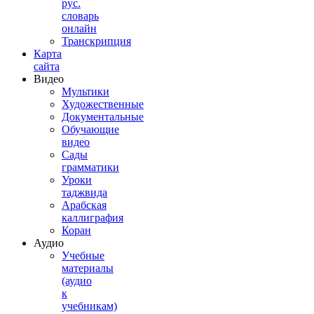
рус.
словарь
онлайн
Транскрипция
Карта
сайта
Видео
Мультики
Художественные
Документальные
Обучающие
видео
Сады
грамматики
Уроки
таджвида
Арабская
каллиграфия
Коран
Аудио
Учебные
материалы
(аудио
к
учебникам)