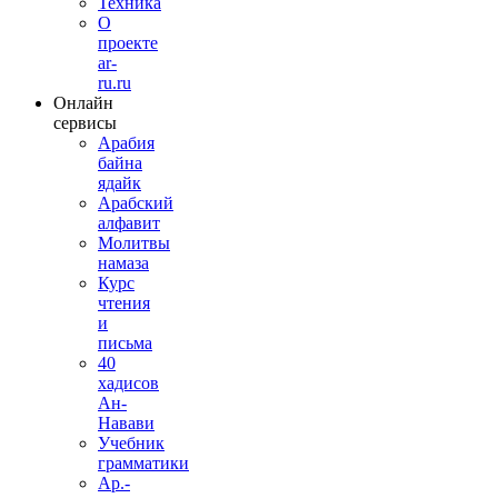
Техника
О
проекте
ar-
ru.ru
Онлайн
сервисы
Арабия
байна
ядайк
Арабский
алфавит
Молитвы
намаза
Курс
чтения
и
письма
40
хадисов
Ан-
Навави
Учебник
грамматики
Ар.-