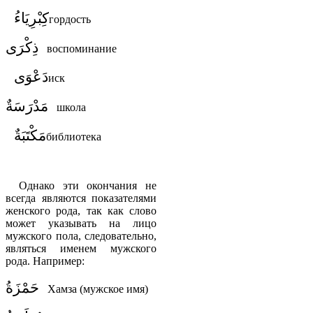
كِبْرِيَاءُ
гордость
ذِكْرَى
воспоминание
دَعْوَى
иск
مَدْرَسَةٌ
школа
مَكْتَبَةٌ
библиотека
Однако эти окончания не
всегда являются показателями
женского рода, так как слово
может указывать на лицо
мужского пола, следовательно,
являться именем мужского
рода. Например:
حَمْزَةُ
Хамза (мужское имя)