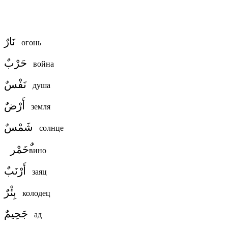
نَارٌ
огонь
حَرْبٌ
война
نَفْسٌ
душа
أَرْضٌ
земля
شَمْسٌ
солнце
خَمْر
вино
أَرْنَبٌ
заяц
بِئْرٌ
колодец
جَحِيمٌ
ад