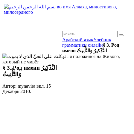
Арабский язык
Учебник
AR-RU.RU
грамматики онлайн
§ 3. Род
сайт арабского языка
имени التَّذْكِيرُ وَالتَّأْنِيثُ
§ 3. Род имени التَّذْكِيرُ
وَالتَّأْنِيثُ
Автор: mynavira вкл.
15
Декабрь 2010
.