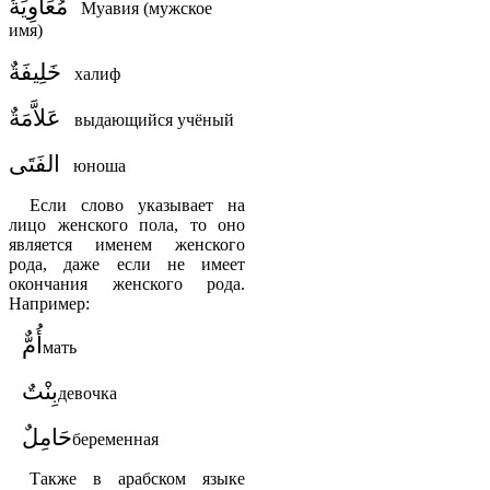
مُعَاَوِيَةُ
Муавия (мужское
имя)
خَلِيفَةٌ
халиф
عَلاَّمَةٌ
выдающийся учёный
الفَتَى
юноша
Если слово указывает на
лицо женского пола, то оно
является именем женского
рода, даже если не имеет
окончания женского рода.
Например:
أُمٌّ
мать
بِنْتٌ
девочка
حَامِلٌ
беременная
Также в арабском языке