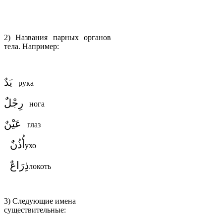
2) Названия парных органов
тела. Например:
يَدٌ
рука
رِجْلٌ
нога
عَيْنٌ
глаз
أُذُنٌ
ухо
ذِرَاعٌ
локоть
3) Следующие имена
существительные: