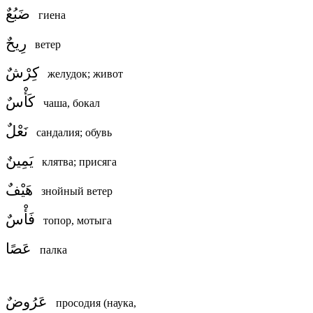
ضَبُعٌ
гиена
رِيحٌ
ветер
كِرْشٌ
желудок; живот
كَأْسٌ
чаша, бокал
نَعْلٌ
сандалия; обувь
يَمِينٌ
клятва; присяга
هَيْفٌ
знойный ветер
فَأْسٌ
топор, мотыга
عَصًا
палка
عَرُوضٌ
просодия (наука,