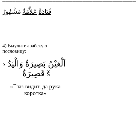
قَتَادَةُ
عَلاَّمَةٌ
مَشْهُورٌ
________________________________________
4) Выучите арабскую
пословицу:
›
اَلْعَيْنُ بَصِيرَةٌ وَالْيَدُ
قَصِيرَةٌ
š
«Глаз видит, да рука
коротка»