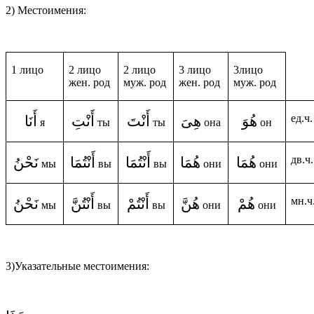
2) Местоимения:
1 лицо
2 лицо
2 лицо
3 лицо
3лицо
жен. род
муж. род
жен. род
муж. род
ед.ч.
هُوَ
هِىَ
أَنْتَ
أَنْتِ
أَنَا
я
ты
ты
она
он
дв.ч.
هُمَا
هُمَا
أَنْتُمَا
أَنْتُمَا
نَحْنُ
мы
вы
вы
они
они
мн.ч
هُمْ
هُنَّ
أَنْتُمْ
أَنْتُنَّ
نَحْنُ
мы
вы
вы
они
они
3)Указательные местоимения: