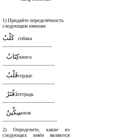
1) Придайте определённость
следующим именам:
كَلْبٌ
собака
________
__
__________
كِتَابٌ
книга
_____________________
قَلْبٌ
сердце
_____________________
دَفْتَرٌ
тетрадь
_____________________
سِكِّينٌ
нож
______________________
2) Определите, какие из
следующих имён являются