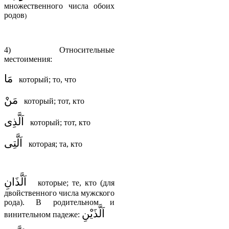
множественного числа обоих
родов
)
4) Относительные
местоимения:
مَا
который; то, что
مَنْ
который; тот, кто
اَلَّذِى
который; тот, кто
اَلَّتِى
которая; та, кто
اَلَّذَانِ
которые; те, кто (для
двойственного числа мужского
рода). В родительном и
اَلَّذَيْنِ
винительном падеже: