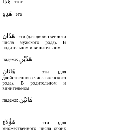
هَذَا
этот
هَذِهِ
эта
هَذَانِ
эти
для двойственного
(
числа мужского рода
. В
)
родительном и винительном
هَذَيْنِ
падеже:
هَاتَانِ
эти
для
(
двойственного числа женского
рода
. В родительном и
)
винительном
هَاتَيْنِ
падеже:
هَؤُلاَءِ
эти
для
(
множественного числа обоих