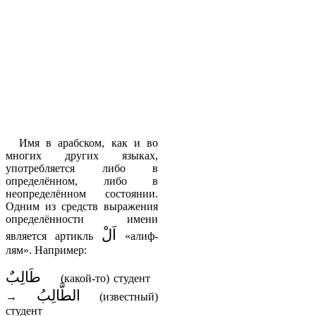
Имя в арабском, как и во
многих других языках,
употребляется либо в
определённом, либо в
неопределённом состоянии.
Одним из средств выражения
определённости имени
اَلْ
является артикль
«алиф-
лям». Например:
طَالِبٌ
(какой-то) студент
الطَّالِبُ
→
(известный)
студент