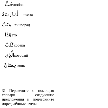
حُبٌّ
любовь
الْمَدْرَسَةُ
школа
عِنَبٌ
виноград
هَذَا
это
كَلْبٌ
собака
اَلَّذِي
который
حِصَانٌ
конь
3) Переведите с помощью
словаря следующие
предложения и подчеркните
определённые имена.