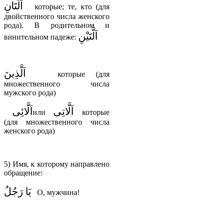
اَلَّتَانِ
которые; те, кто (для
двойственного числа женского
рода). В родительном и
اَلَّتَيْنِ
винительном падеже:
اَلَّذِينَ
которые (для
множественного числа
мужского рода)
اَلَّاتِى
اَلَّائِى
или
которые
(для множественного числа
женского рода)
5) Имя, к которому направлено
обращение:
يَا رَجُلُ
О, мужчина!