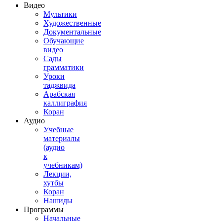
Видео
Мультики
Художественные
Документальные
Обучающие
видео
Сады
грамматики
Уроки
таджвида
Арабская
каллиграфия
Коран
Аудио
Учебные
материалы
(аудио
к
учебникам)
Лекции,
хутбы
Коран
Нашиды
Программы
Начальные