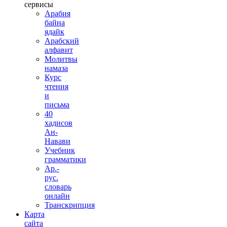
сервисы
Арабия
байна
ядайк
Арабский
алфавит
Молитвы
намаза
Курс
чтения
и
письма
40
хадисов
Ан-
Навави
Учебник
грамматики
Ар.-
рус.
словарь
онлайн
Транскрипция
Карта
сайта