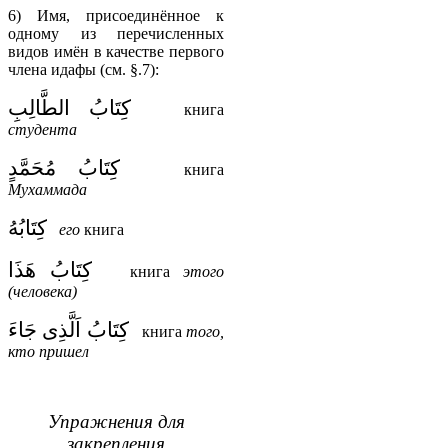
6) Имя, присоединённое к
одному из перечисленных
видов имён в качестве первого
члена идафы (см. §.7):
كِتَابُ الطَّالِبِ
книга
студента
كِتَابُ مُحَمَّدٍ
книга
Мухаммада
كِتَابُهُ
его
книга
كِتَابُ هَذَا
книга
этого
(человека)
كِتَابُ اَلَّذِى جَاءَ
книга
того,
кто пришел
Упражнения для
закрепления