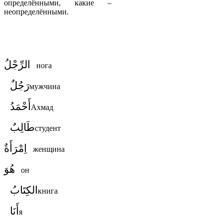
определёнными, какие –
неопределёнными.
الرِّجْلُ
нога
رَجُلٌ
мужчина
أَحْمَدُ
Ахмад
طَالِبٌ
студент
اِمْرَأَةٌ
женщина
هُوَ
он
الكِتَابُ
книга
أَنَا
я