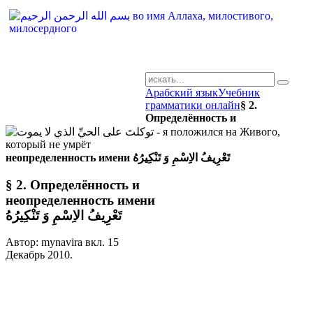
Арабский язык
Учебник
AR-RU.RU
грамматики онлайн
§ 2.
Определённость и
сайт арабского языка
неопределенность имени تَعْرِيفُ الاِسْمِ وَ تَنْكِيرُهُ
§ 2. Определённость и
неопределенность имени
تَعْرِيفُ الاِسْمِ وَ تَنْكِيرُهُ
Автор: mynavira вкл.
15
Декабрь 2010
.