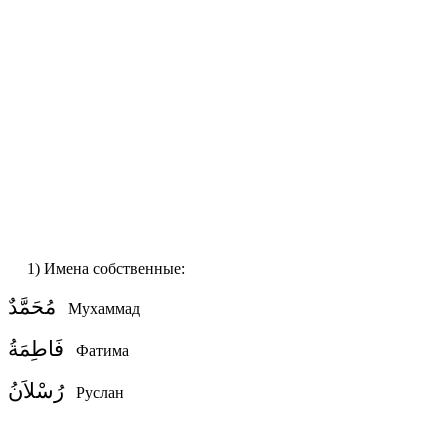
1) Имена собственные:
مُحَمَّدٌ
Мухаммад
فَاطِمَةُ
Фатима
رُسْلاَنُ
Руслан