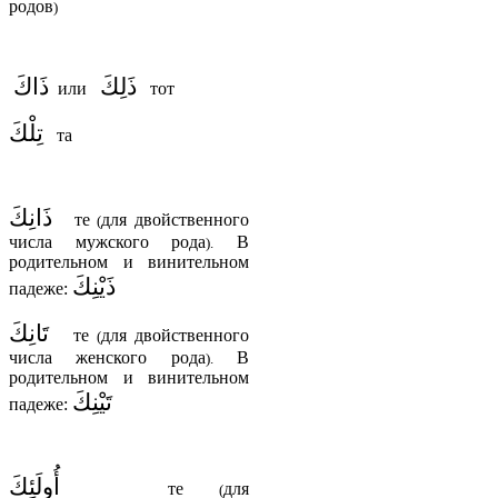
родов
)
ذَلِكَ
ذَاكَ
или
тот
تِلْكَ
та
ذَانِكَ
те
для двойственного
(
числа мужского рода
В
).
родительном и винительном
ذَيْنِكَ
падеже:
تَانِكَ
те
для двойственного
(
числа женского рода
В
).
родительном и винительном
تَيْنِكَ
падеже:
أُولَئِكَ
те
для
(