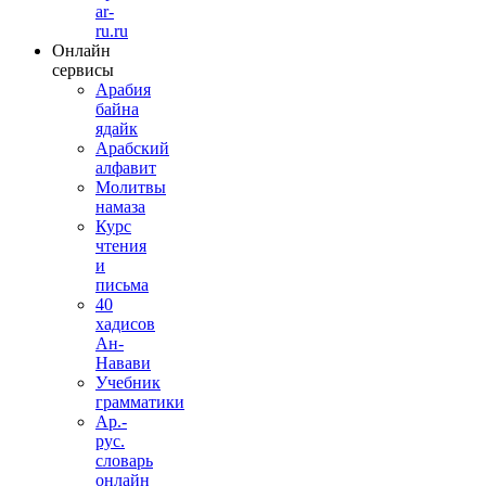
ar-
ru.ru
Онлайн
сервисы
Арабия
байна
ядайк
Арабский
алфавит
Молитвы
намаза
Курс
чтения
и
письма
40
хадисов
Ан-
Навави
Учебник
грамматики
Ар.-
рус.
словарь
онлайн