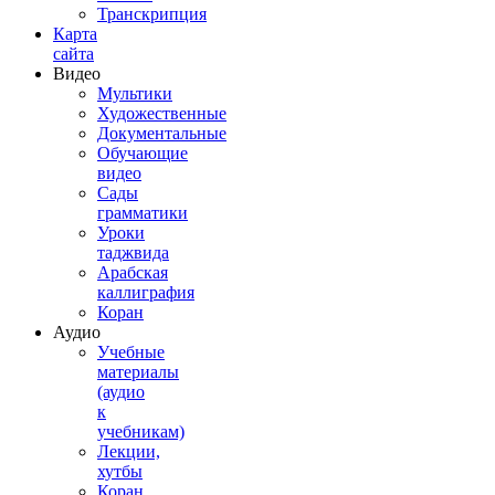
Транскрипция
Карта
сайта
Видео
Мультики
Художественные
Документальные
Обучающие
видео
Сады
грамматики
Уроки
таджвида
Арабская
каллиграфия
Коран
Аудио
Учебные
материалы
(аудио
к
учебникам)
Лекции,
хутбы
Коран