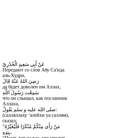
عَنْ أَبِي سَعِيدٍ الْخُدْرِيّ
Передают со слов Абу Са'ида
аль-Худри,
رَضِيَ اللهُ عَنْهُ قَالَ
да будет доволен им Аллах,
سَمِعْت رَسُولَ اللَّهِ
что он слышал, как посланник
Аллаха,
صلى الله عليه و سلم يَقُولُ:
(салляллаху ‘алейхи уа саллям),
сказал:
"مَنْ رَأَى مِنْكُمْ مُنْكَرًا فَلْيُغَيِّرْهُ
بِيَدِهِ،
"Пусть тот из вас, кто увидит