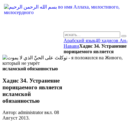
Арабский язык
40 хадисов Ан-
AR-RU.RU
Навави
Хадис 34. Устранение
порицаемого является
сайт арабского языка
исламской обязанностью
Хадис 34. Устранение
порицаемого является
исламской
обязанностью
Автор: administrator вкл.
08
Август 2013
.