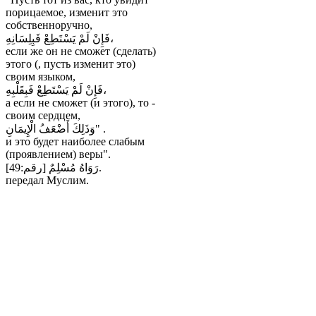
порицаемоe, изменит этo
собственноручно,
فَإِنْ لَمْ يَسْتَطِعْ فَبِلِسَانِهِ،
если же он не сможет (сделать)
этого (, пусть изменит это)
своим языком,
فَإِنْ لَمْ يَسْتَطِعْ فَبِقَلْبِهِ،
а если не сможет (и этого), то -
своим сердцем,
وَذَلِكَ أَضْعَفُ الْإِيمَانِ" .
и это будет наиболее слабым
(проявлением) веры".
رَوَاهُ مُسْلِمٌ [رقم:49].
передал Муслим.