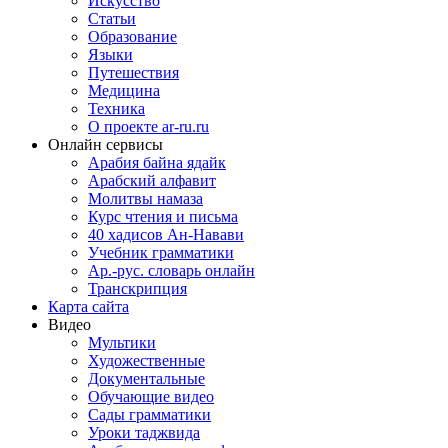
Искусство
Статьи
Образование
Языки
Путешествия
Медицина
Техника
О проекте ar-ru.ru
Онлайн сервисы
Арабия байна ядайк
Арабский алфавит
Молитвы намаза
Курс чтения и письма
40 хадисов Ан-Навави
Учебник грамматики
Ар.-рус. словарь онлайн
Транскрипция
Карта сайта
Видео
Мультики
Художественные
Документальные
Обучающие видео
Сады грамматики
Уроки таджвида