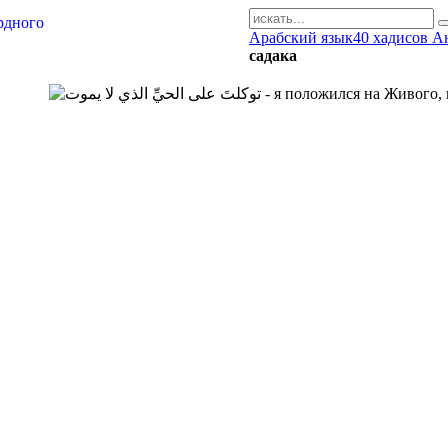
Арабский язык
40 хадисов А
AR-RU.RU
садака
сайт арабского языка