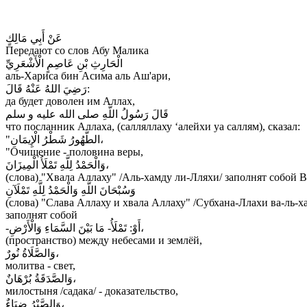
عَنْ أَبِي مَالِكٍ
Передают со слов Абу Малика
الْحَارِثِ بْنِ عَاصِمٍ الْأَشْعَرِيِّ
аль-Хариса бин Асима аль Аш'ари,
رَضِيَ اللهُ عَنْهُ قَالَ:
да будет доволен им Аллах,
قَالَ رَسُولُ اللَّهِ صلى الله عليه و سلم
что посланник Аллаха, (салляллаху ‘алейхи уа саллям), сказал:
"الطَّهُورُ شَطْرُ الْإِيمَانِ،
"Очищение - половина веры,
وَالْحَمْدُ لِلَّهِ تَمْلَأُ الْمِيزَانَ،
(слова) "Хвала Аллаху" /Аль-хамду ли-Лляхи/ заполнят собой В
وَسُبْحَانَ اللَّهِ وَالْحَمْدُ لِلَّهِ تَمْلَآنِ
(слова) "Слава Аллаху и хвала Аллаху" /Субхана-Ллахи ва-ль-х
заполнят собой
-أَوْ: تَمْلَأُ- مَا بَيْنَ السَّمَاءِ وَالْأَرْضِ،
(пространство) между небесами и землёй,
وَالصَّلَاةُ نُورٌ،
молитва - свет,
وَالصَّدَقَةُ بُرْهَانٌ،
милостыня /садака/ - доказательствo,
وَالصَّبْرُ ضِيَاءٌ،