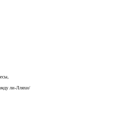
есы,
амду ли-Лляхи/