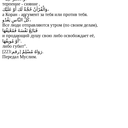
терпение - сияние ,
وَالْقُرْآنُ حُجَّةٌ لَك أَوْ عَلَيْك،
а Коран - аргумент за тебя или против тебя.
كُلُّ النَّاسِ يَغْدُو،
Все люди отправляются утром (по своим делам),
فَبَائِعٌ نَفْسَهُ فَمُعْتِقُهَا
и продающий душу свою либо освобождает её,
أَوْ مُوبِقُهَا".
либо губит".
رَوَاهُ مُسْلِمٌ [رقم:223].
Передал Муслим.