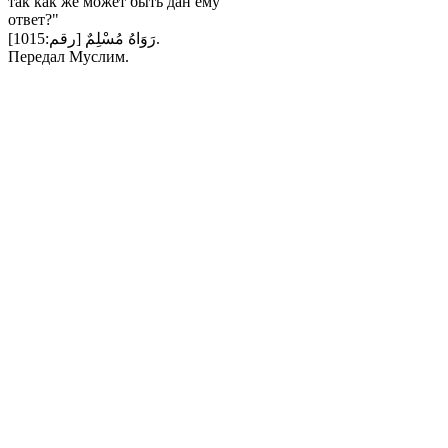
так как же может быть дан ему
ответ?"
رَوَاهُ مُسْلِمٌ [رقم:1015].
Передал Муслим.