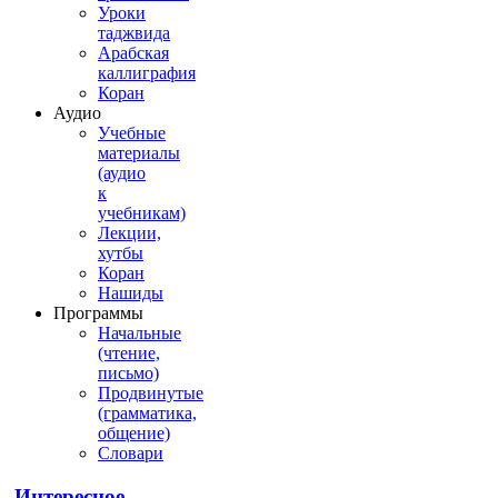
Уроки
таджвида
Арабская
каллиграфия
Коран
Аудио
Учебные
материалы
(аудио
к
учебникам)
Лекции,
хутбы
Коран
Нашиды
Программы
Начальные
(чтение,
письмо)
Продвинутые
(грамматика,
общение)
Словари
Интересное