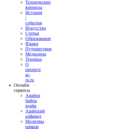
Технические
вопросы
История
/
события
Искусство
Статьи
Образование
Языки
Путешествия
Медицина
Техника
О
проекте
ar-
ru.ru
Онлайн
сервисы
Арабия
байна
ядайк
Арабский
алфавит
Молитвы
намаза