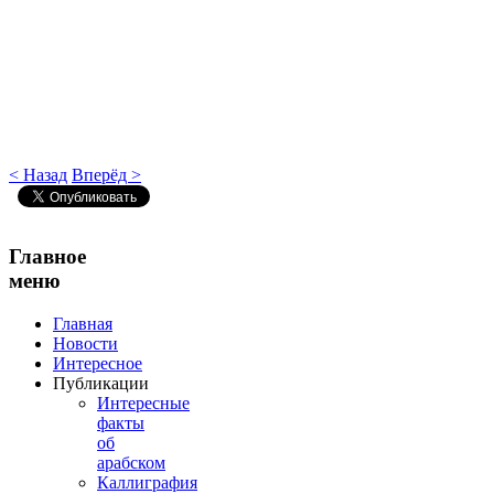
< Назад
Вперёд >
Главное
меню
Главная
Новости
Интересное
Публикации
Интересные
факты
об
арабском
Каллиграфия