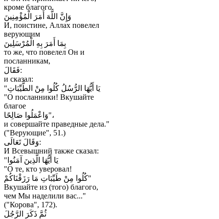
кроме благого.
وَإِنَّ اللَّهَ أَمَرَ الْمُؤْمِنِينَ
И, поистине, Аллах повелел
верующим
بِمَا أَمَرَ بِهِ الْمُرْسَلِينَ
то же, что повелел Он и
посланникам,
فَقَالَ:
и сказал:
"يَا أَيُّهَا الرُّسُلُ كُلُوا مِنْ الطَّيِّبَاتِ
"O посланники! Вкушайте
благое
وَاعْمَلُوا صَالِحًا"،
и совершайте праведные дела."
("Верующие", 51.)
وَقَالَ تَعَالَى:
И Всевышний также сказал:
"يَا أَيُّهَا الَّذِينَ آمَنُوا
"O те, кто уверовал!
كُلُوا مِنْ طَيِّبَاتِ مَا رَزَقْنَاكُمْ"
Вкушайте из (того) благого,
чем Мы наделили вас..."
("Корова", 172).
ثُمَّ ذَكَرَ الرَّجُلَ