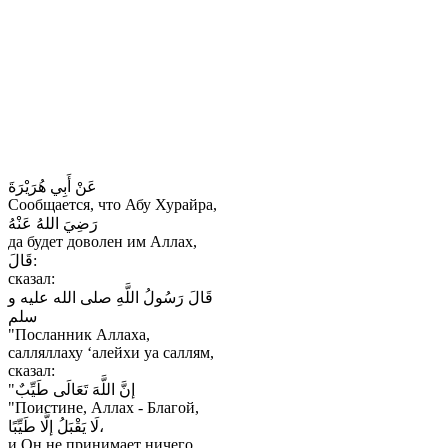
عَنْ أَبِي هُرَيْرَةَ
Сообщается, что Абу Хурайра,
رَضِيَ اللهُ عَنْهُ
да будет доволен им Аллах,
قَالَ:
сказал:
قَالَ رَسُولُ اللَّهِ صلى الله عليه و
سلم
"Посланник Аллаха,
салляллаху ‘алейхи уа саллям,
сказал:
"إنَّ اللَّهَ تَعَالَى طَيِّبٌ
"Поистине, Аллах - Благой,
لَا يَقْبَلُ إلَّا طَيِّبًا،
и Он не принимает ничего,