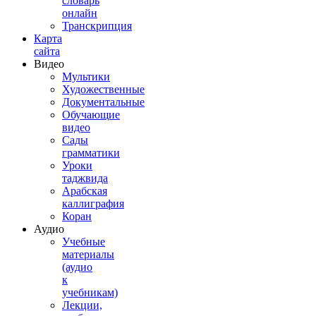
словарь
онлайн
Транскрипция
Карта
сайта
Видео
Мультики
Художественные
Документальные
Обучающие
видео
Сады
грамматики
Уроки
таджвида
Арабская
каллиграфия
Коран
Аудио
Учебные
материалы
(аудио
к
учебникам)
Лекции,