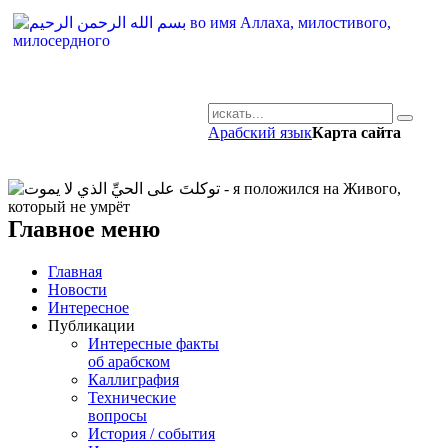
Арабский язык
Карта сайта
AR-RU.RU
сайт арабского языка
Главное меню
Главная
Новости
Интересное
Публикации
Интересные факты
об арабском
Каллиграфия
Технические
вопросы
История / события