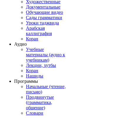
Художественные
Документальные
Обучающие видео
Сады грамматики
Уроки таджвида
Арабская
каллиграфия
Коран
Аудио
Учебные
материалы (аудио к
учебникам)
Лекции, хутбы
Коран
Нашиды
Программы
Начальные (чтение,
письмо)
Продвинутые
(грамматика,
общение)
Словари