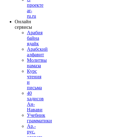
проекте
ar-
ru.ru
Онлайн
сервисы
Арабия
байна
ядайк
Арабский
алфавит
Молитвы
намаза
Курс
чтения
и
письма
40
хадисов
Ан-
Навави
Учебник
грамматики
Ар.-
рус.