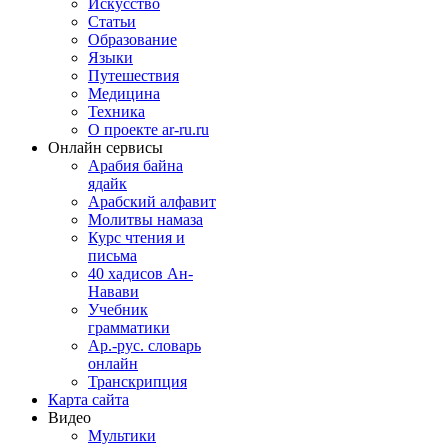
Искусство
Статьи
Образование
Языки
Путешествия
Медицина
Техника
О проекте ar-ru.ru
Онлайн сервисы
Арабия байна
ядайк
Арабский алфавит
Молитвы намаза
Курс чтения и
письма
40 хадисов Ан-
Навави
Учебник
грамматики
Ар.-рус. словарь
онлайн
Транскрипция
Карта сайта
Видео
Мультики