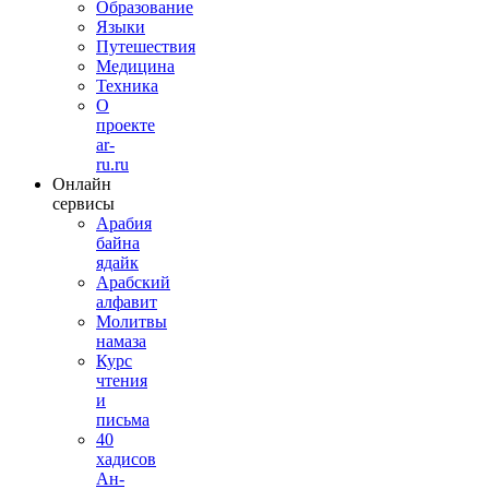
Образование
Языки
Путешествия
Медицина
Техника
О
проекте
ar-
ru.ru
Онлайн
сервисы
Арабия
байна
ядайк
Арабский
алфавит
Молитвы
намаза
Курс
чтения
и
письма
40
хадисов
Ан-