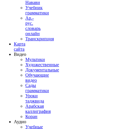
Навави
Учебник
грамматики
Ар.-
рус.
словарь
онлайн
Транскрипция
Карта
сайта
Видео
Мультики
Художественные
Документальные
Обучающие
видео
Сады
грамматики
Уроки
таджвида
Арабская
каллиграфия
Коран
Аудио
Учебные