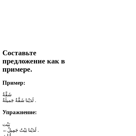
Составьте
предложение как в
примере.
Пример:
شَقَّةٌ
لَدَيْنا شَقَّةٌ جَميلَةٌ .
Упражнение:
بَيْت
←
لَدَيْنا بَيْتٌ جَمِيلٌ .
أثاث