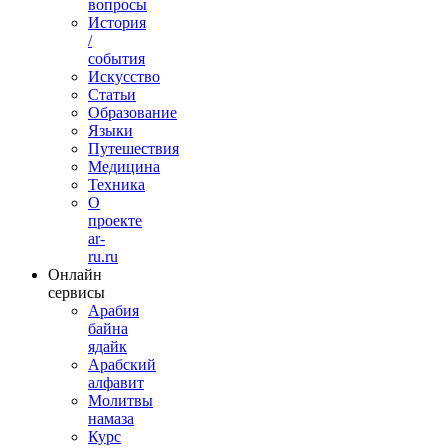
вопросы
История
/
события
Искусство
Статьи
Образование
Языки
Путешествия
Медицина
Техника
О
проекте
ar-
ru.ru
Онлайн
сервисы
Арабия
байна
ядайк
Арабский
алфавит
Молитвы
намаза
Курс