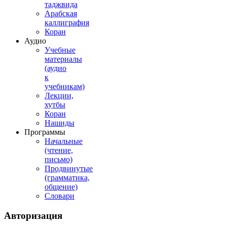
таджвида
Арабская
каллиграфия
Коран
Аудио
Учебные
материалы
(аудио
к
учебникам)
Лекции,
хутбы
Коран
Нашиды
Программы
Начальные
(чтение,
письмо)
Продвинутые
(грамматика,
общение)
Словари
Авторизация