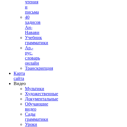
чтения
и
письма
40
хадисов
Ан-
Навави
Учебник
грамматики
Ар.-
рус.
словарь
онлайн
Транскрипция
Карта
сайта
Видео
Мультики
Художественные
Документальные
Обучающие
видео
Сады
грамматики
Уроки