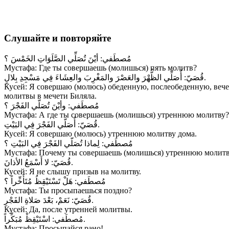
Слушайте и повторяйте
مُصطَفي:
أيْنَ تُصَلِّي الصَّلَوَاتِ الخَمْسَ ؟
Мустафа: Где ты совершаешь (молишься) пять молитв?
أُصَلِّي الظُّهْرَ والعَصْرَ والمَغْرِبَ والعِشَاءَ فِي مَسْجِدِ بِلالٍ.
قُصَيّ:
Кусей: Я совершаю (молюсь) обеденную, послеобеденную, ве
молитвы в мечети Биляла.
مُصطَفي:
وأيْنَ تُصَلّي الفَجْرَ ؟
Мустафа: А где ты совершаешь (молишься) утреннюю молитву?
أُصَلّي الفَجْرَ فِي البَيْتِ.
قُصَيّ:
Кусей: Я совершаю (молюсь) утреннюю молитву дома.
مُصطَفي:
لِماذا تُصَلّي الفَجْرَ فِي البَيْتِ ؟
Мустафа: Почему ты совершаешь (молишься) утреннюю молитв
لا أَسْمَعُ الأذانَ.
قُصَيّ:
Кусей: Я не слышу призыв на молитву.
مُصطَفي:
هَلْ تَسْتَيْقِظُ مُتَأَخِّراً ؟
Мустафа: Ты просыпаешься поздно?
نَعَمْ، بَعْدَ صَلاةِ الفَجْرِ.
قُصَيّ:
Кусей: Да, после утренней молитвы.
اسْتَيْقِظْ مُبَكِّراً.
مُصطَفي:
Мустафа: Просыпайся рано!