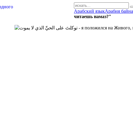
Арабский язык
Арабия байна
AR-RU.RU
читаешь намаз?"
сайт арабского языка