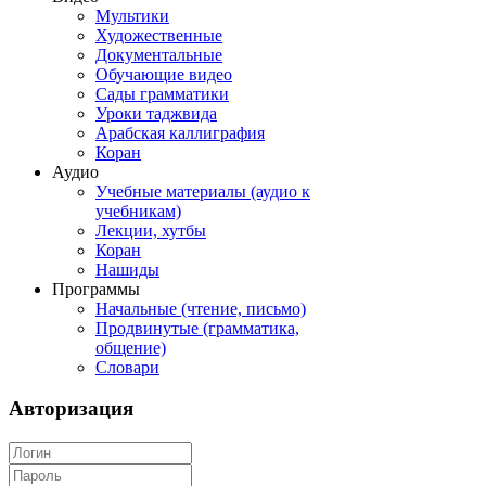
Мультики
Художественные
Документальные
Обучающие видео
Сады грамматики
Уроки таджвида
Арабская каллиграфия
Коран
Аудио
Учебные материалы (аудио к
учебникам)
Лекции, хутбы
Коран
Нашиды
Программы
Начальные (чтение, письмо)
Продвинутые (грамматика,
общение)
Словари
Авторизация