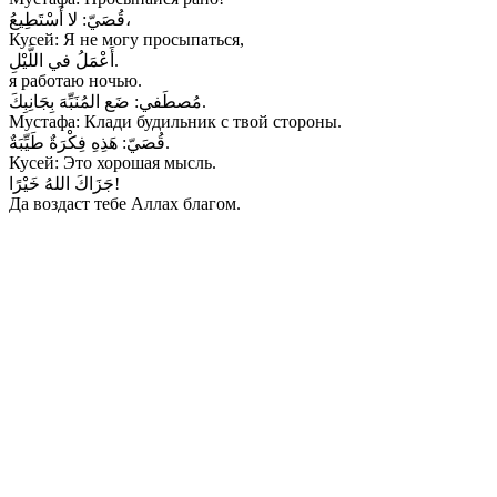
لا أَسْتَطِيعُ،
قُصَيّ:
Кусей: Я не могу просыпаться,
أَعْمَلُ في اللَّيْلِ.
я работаю ночью.
ضَع المُنَبِّهَ بِجَانِبِكَ.
مُصطَفي:
Мустафа: Клади будильник с твой стороны.
هَذِهِ فِكْرَةٌ طَيِّبَةٌ.
قُصَيّ:
Кусей: Это хорошая мысль.
جَزَاكَ اللهُ خَيْرًا!
Да воздаст тебе Аллах благом.