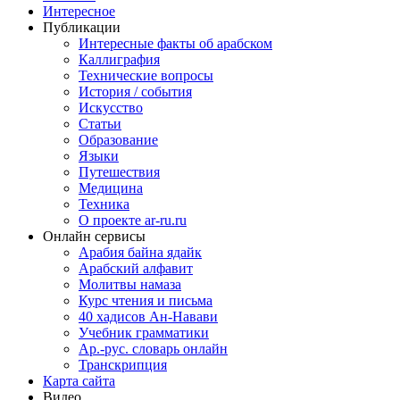
Интересное
Публикации
Интересные факты об арабском
Каллиграфия
Технические вопросы
История / события
Искусство
Статьи
Образование
Языки
Путешествия
Медицина
Техника
О проекте ar-ru.ru
Онлайн сервисы
Арабия байна ядайк
Арабский алфавит
Молитвы намаза
Курс чтения и письма
40 хадисов Ан-Навави
Учебник грамматики
Ар.-рус. словарь онлайн
Транскрипция
Карта сайта
Видео