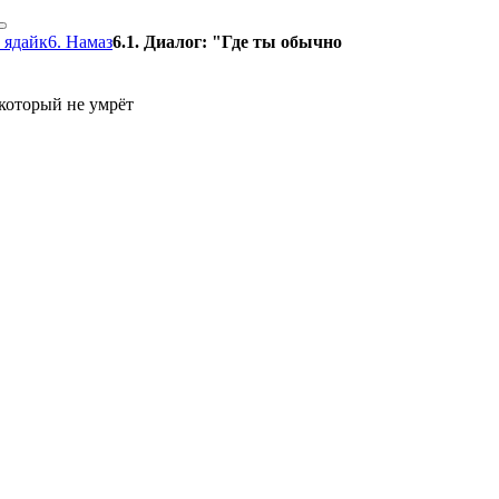
 ядайк
6. Намаз
6.1. Диалог: "Где ты обычно