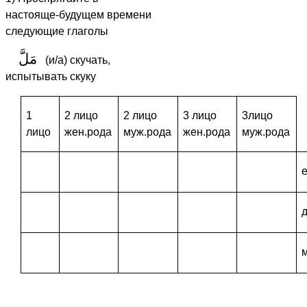
настояще-будущем времени
следующие глаголы
مَلَّ
(и/а) скучать,
испытывать скуку
1
2 лицо
2 лицо
3 лицо
3лицо
лицо
жен.рода
муж.рода
жен.рода
муж.рода