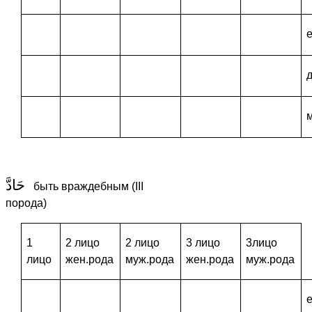
حَادَّ
быть враждебным (III
порода)
1
2 лицо
2 лицо
3 лицо
3лицо
лицо
жен.рода
муж.рода
жен.рода
муж.рода