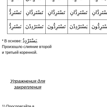
سْتَرِدَّانِ
تَسْتَرِدَّانِ
تَسْتَرِدَّانِ
تَسْتَرِدَّانِ
نَسْتَرِدُّ
ْتَرِدُّونَ
يَسْتَرْدِدْنَ
تَسْتَرِدُّونَ
تَسْتَرْدِدْنَ
نَسْتَرِدُّ
يَسْتَرْدِدُ
* В основе:
.
Произошло слияние второй
и третьей коренной.
Упражнения для
закрепления
1) Проспрягайте в