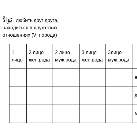
تَوَادَّ
любить друг друга,
находиться в дружеских
отношениях (VI порода)
1
2 лицо
2 лицо
3 лицо
3лицо
лицо
жен.рода
муж.рода
жен.рода
муж.рода