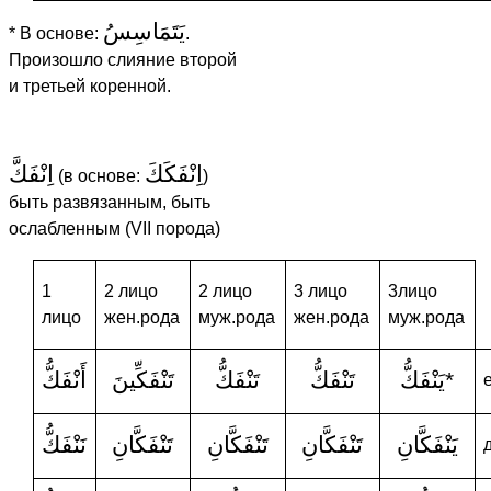
يَتَمَاسِسُ
* В основе:
.
Произошло слияние второй
и третьей коренной.
اِنْفَكَكَ
اِنْفَكَّ
(в основе:
)
быть развязанным, быть
ослабленным (VII порода)
1
2 лицо
2 лицо
3 лицо
3лицо
лицо
жен.рода
муж.рода
жен.рода
муж.рода
أَنْفَكُّ
تَنْفَكِّينَ
تَنْفَكُّ
تَنْفَكُّ
يَنْفَكُّ
*
يَنْفَكَّانِ
تَنْفَكَّانِ
تَنْفَكَّانِ
تَنْفَكَّانِ
نَنْفَكُّ