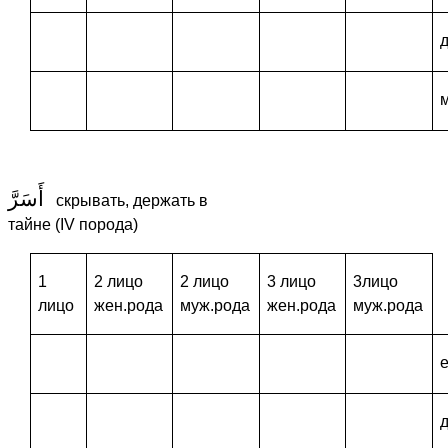
أَسَرَّ
скрывать, держать в
тайне (IV порода)
1
2 лицо
2 лицо
3 лицо
3лицо
лицо
жен.рода
муж.рода
жен.рода
муж.рода