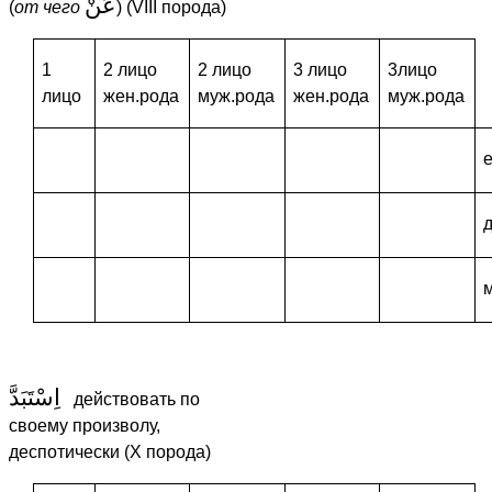
عَنْ
(
от
чего
) (VIII порода)
1
2 лицо
2 лицо
3 лицо
3лицо
лицо
жен.рода
муж.рода
жен.рода
муж.рода
اِسْتَبَدَّ
действовать по
своему произволу,
деспотически (X порода)