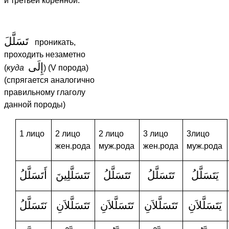
и третьей коренной.
تَسَلَّلَ
проникать,
проходить незаметно
إِلَى
(
куда
) (V порода)
(спрягается аналогично
правильному глаголу
данной породы)
1 лицо
2 лицо
2 лицо
3 лицо
3лицо
жен.рода
муж.рода
жен.рода
муж.рода
يَتَسَلَّلُ
تَتَسَلَّلُ
تَتَسَلَّلُ
تَتَسَلَّلِينَ
أَتَسَلَّلُ
يَتَسَلَّلاَنِ
تَتَسَلَّلاَنِ
تَتَسَلَّلاَنِ
تَتَسَلَّلاَنِ
نَتَسَلَّلُ