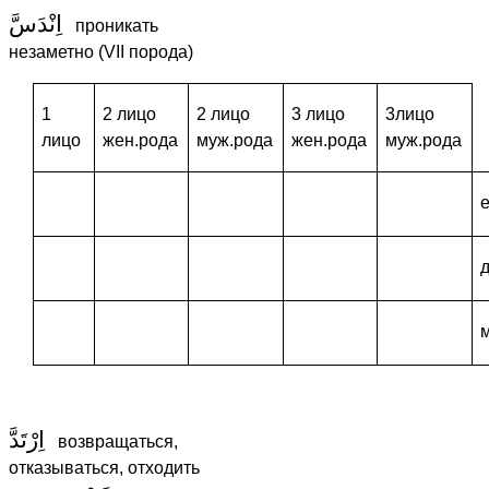
اِنْدَسَّ
проникать
незаметно (VII порода)
1
2 лицо
2 лицо
3 лицо
3лицо
лицо
жен.рода
муж.рода
жен.рода
муж.рода
اِرْتَدَّ
возвращаться,
отказываться, отходить