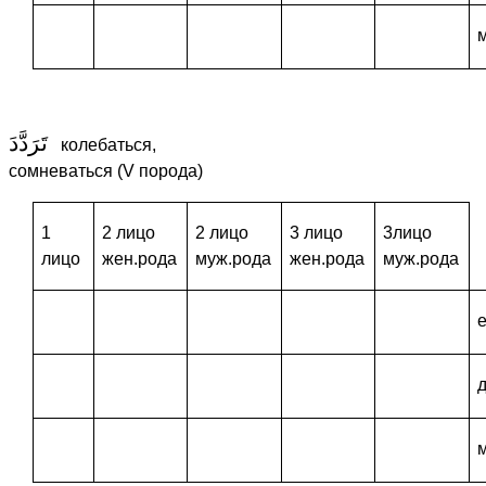
تَرَدَّدَ
колебаться,
сомневаться (V порода)
1
2 лицо
2 лицо
3 лицо
3лицо
лицо
жен.рода
муж.рода
жен.рода
муж.рода