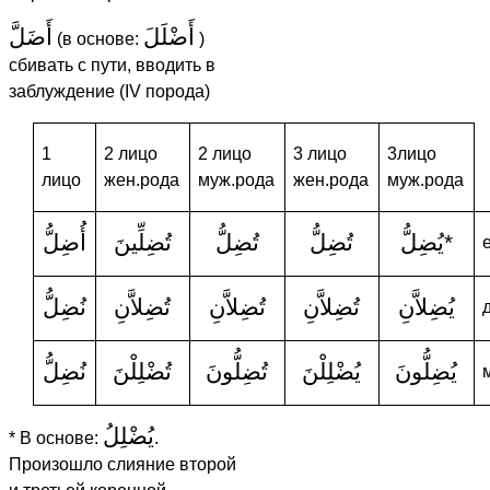
أَضْلَلَ
أَضَلَّ
(в основе:
)
сбивать с пути, вводить в
заблуждение (IV порода)
1
2 лицо
2 лицо
3 лицо
3лицо
лицо
жен.рода
муж.рода
жен.рода
муж.рода
أُضِلُّ
تُضِلِّينَ
تُضِلُّ
تُضِلُّ
يُضِلُّ
*
يُضِلاَّنِ
تُضِلاَّنِ
تُضِلاَّنِ
تُضِلاَّنِ
نُضِلُّ
يُضِلُّونَ
يُضْلِلْنَ
تُضِلُّونَ
تُضْلِلْنَ
نُضِلُّ
يُضْلِلُ
* В основе:
.
Произошло слияние второй