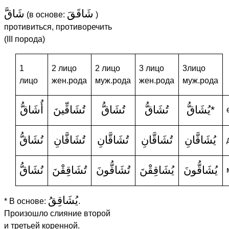
شَاقَقَ
شَاقَّ
(в основе:
)
противиться, противоречить
(III порода)
1
2 лицо
2 лицо
3 лицо
3лицо
лицо
жен.рода
муж.рода
жен.рода
муж.рода
أُشَاقُّ
تُشَاقِّينَ
تُشَاقُّ
تُشَاقُّ
يُشَاقُّ
*
يُشَاقَّانِ
تُشَاقَّانِ
تُشَاقَّانِ
تُشَاقَّانِ
نُشَاقُّ
يُشَاقُّونَ
يُشَاقِقْنَ
تُشَاقُّونَ
تُشَاقِقْنَ
نُشَاقُّ
يُشَاقِقُ
* В основе:
.
Произошло слияние второй
и третьей коренной.