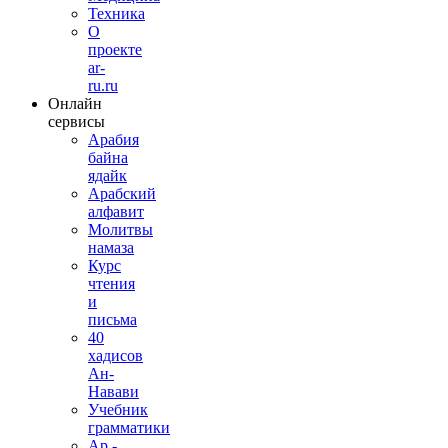
Техника
О
проекте
ar-
ru.ru
Онлайн
сервисы
Арабия
байна
ядайк
Арабский
алфавит
Молитвы
намаза
Курс
чтения
и
письма
40
хадисов
Ан-
Навави
Учебник
грамматики
Ар.-