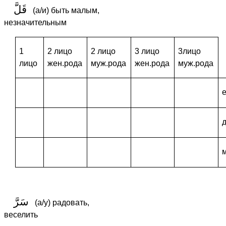
قَلَّ
(а/и) быть малым,
незначительным
1
2 лицо
2 лицо
3 лицо
3лицо
лицо
жен.рода
муж.рода
жен.рода
муж.рода
سَرَّ
(а/у) радовать,
веселить