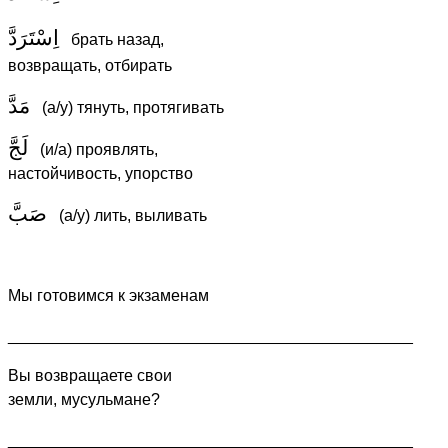
اِسْتَرَدَّ
брать назад,
возвращать, отбирать
مَدَّ
(а/у) тянуть, протягивать
لَجَّ
(и/а) проявлять,
настойчивость, упорство
صَبَّ
(а/у) лить, выливать
Мы готовимся к экзаменам
_____________________________________________
Вы возвращаете свои
земли, мусульмане?
_____________________________________________