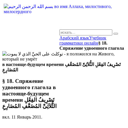
Арабский язык
Учебник
AR-RU.RU
грамматики онлайн
§ 18.
Спряжение удвоенного глагола
сайт арабского языка
в настояще-будущем времени تَصْرِيفُ الفِعْلِ الثُّلاَثِىِّ المُضَعَّفِ
المُضَارِعِ
§ 18. Спряжение
удвоенного глагола в
настояще-будущем
времени تَصْرِيفُ الفِعْلِ
الثُّلاَثِىِّ المُضَعَّفِ المُضَارِعِ
вкл.
11 Январь 2011
.