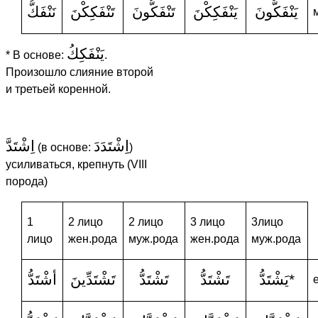
يَنْفَكُّونَ
يَنْفَكِكْنَ
تَنْفَكُّونَ
تَنْفَكِكْنَ
نَنْفَكُّ
يَنْفَكِكُ
* В основе:
.
Произошло слияние второй
и третьей коренной.
اِشْتَدَدَ
اِشْتَدَّ
(в основе:
)
усиливаться, крепнуть (VIII
порода)
1
2 лицо
2 лицо
3 лицо
3лицо
лицо
жен.рода
муж.рода
жен.рода
муж.рода
أشْتَدُّ
تَشْتَدِّينَ
تَشْتَدُّ
تَشْتَدُّ
يَشْتَدُّ
*