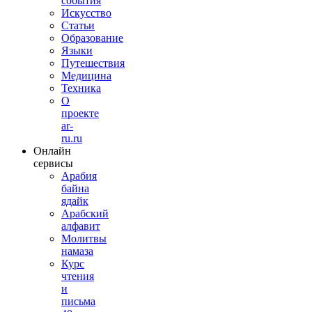
события
Искусство
Статьи
Образование
Языки
Путешествия
Медицина
Техника
О
проекте
ar-
ru.ru
Онлайн
сервисы
Арабия
байна
ядайк
Арабский
алфавит
Молитвы
намаза
Курс
чтения
и
письма