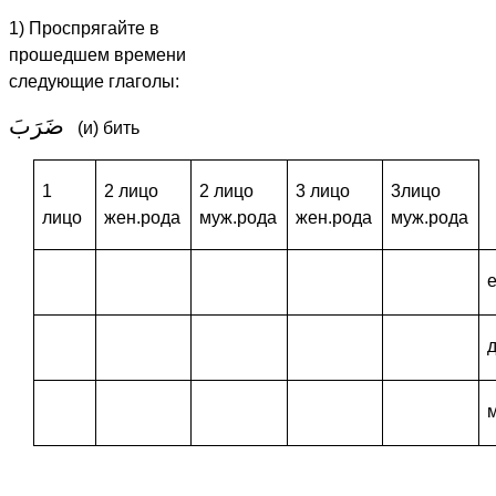
1) Проспрягайте в
прошедшем времени
следующие глаголы:
ضَرَبَ
(и) бить
1
2 лицо
2 лицо
3 лицо
3лицо
лицо
жен.рода
муж.рода
жен.рода
муж.рода