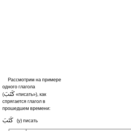
Рассмотрим на примере
одного глагола
كَتَبَ
(
«писать»), как
спрягается глагол в
прошедшем времени:
كَتَبَ
(у) писать