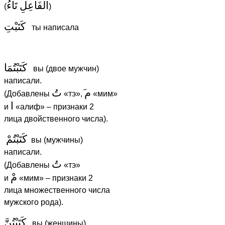
الفَاعِلِ
تَاءُ
(
)
كَتَبْتِ
ты написала
كَتَبْتُمَا
вы (двое мужчин)
написали.
م
تُ
(Добавлены
«тэ»,
«мим»
ا
и
«алиф» – признаки 2
лица двойственного числа).
كَتَبْتُمْ
вы (мужчины)
написали.
تُ
(Добавлены
«тэ»
مْ
и
«мим» – признаки 2
лица множественного числа
мужского рода).
كَتَبْتُنَّ
вы (женщины)