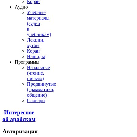
Коран
Аудио
Учебные
материалы
(аудио
к
учебникам)
Лекции,
хутбы
Коран
Нашиды
Программы
Начальные
(чтение,
письмо)
Продвинутые
(грамматика,
общение)
Словари
Интересное
об арабском
Авторизация