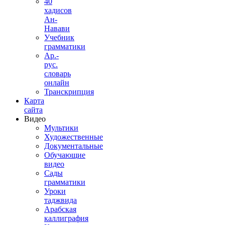
40
хадисов
Ан-
Навави
Учебник
грамматики
Ар.-
рус.
словарь
онлайн
Транскрипция
Карта
сайта
Видео
Мультики
Художественные
Документальные
Обучающие
видео
Сады
грамматики
Уроки
таджвида
Арабская
каллиграфия