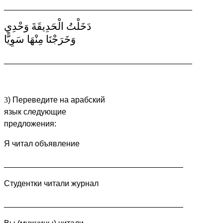
__________________________________________
دَخَلْتُ الْحَدِيقَةَ وَحْدِي
وَخَرَجْنَا مِنْهَا سَوِيًّا
__________________________________________
3
) Переведите на арабский
язык следующие
предложения:
Я читал объявление
________________________________________
Студентки читали журнал
________________________________________