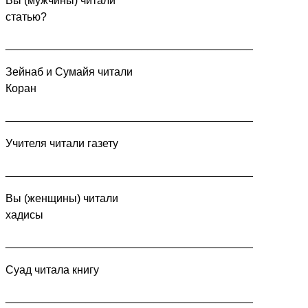
Вы (мужчины) читали
статью?
________________________________________
Зейнаб и Сумайя читали
Коран
________________________________________
Учителя читали газету
________________________________________
Вы (женщины) читали
хадисы
________________________________________
Суад читала книгу
________________________________________