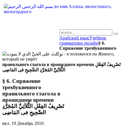
Арабский язык
Учебник
AR-RU.RU
грамматики онлайн
§ 6.
Спряжение трехбуквенного
сайт арабского языка
правильного глагола в прошедшем времени تَصْرِيفُ الفِعْلِ
الثُّلاَثِيِّ المُجَرَّدِ الصَّحِيحِ فى المَاضِى
§ 6. Спряжение
трехбуквенного
правильного глагола в
прошедшем времени
تَصْرِيفُ الفِعْلِ الثُّلاَثِيِّ المُجَرَّدِ
الصَّحِيحِ فى المَاضِى
вкл.
19 Декабрь 2010
.