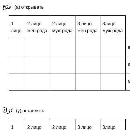
فَتَحَ
(а) открывать
1
2 лицо
2 лицо
3 лицо
3лицо
лицо
жен.рода
муж.рода
жен.рода
муж.рода
تَرَكَ
(у) оставлять
1
2 лицо
2 лицо
3 лицо
3лицо