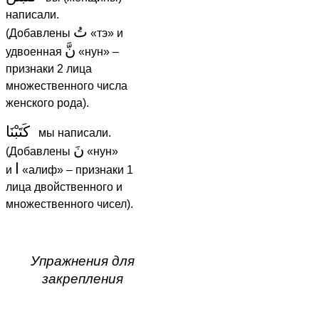
написали.
تُ
(Добавлены
«тэ» и
نَّ
удвоенная
«нун» –
признаки 2 лица
множественного числа
женского рода).
كَتَبْنَا
мы написали.
نَ
(Добавлены
«нун»
ا
и
«алиф» – признаки 1
лица двойственного и
множественного чисел).
Упражнения для
закрепления