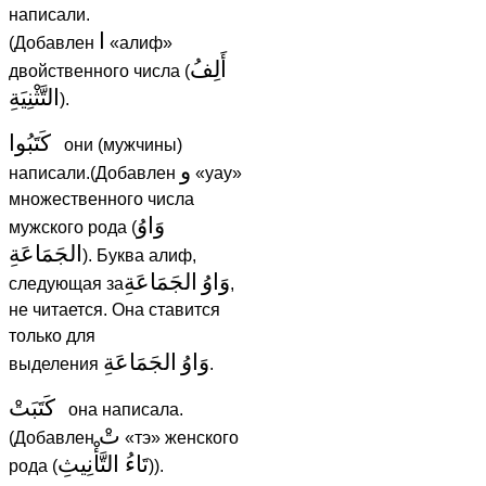
написали.
ا
(Добавлен
«алиф»
أَلِفُ
двойственного числа (
التَّثْنِيَةِ
).
كَتَبُوا
они (мужчины)
و
написали.(Добавлен
«уау»
множественного числа
وَاوُ
мужского рода (
الجَمَاعَةِ
). Буква алиф,
وَاوُ
الجَمَاعَةِ
следующая за
,
не читается. Она ставится
только для
وَاوُ
الجَمَاعَةِ
выделения
.
كَتَبَتْ
она написала.
تْ
(Добавлен
«тэ» женского
تَاءُ التَّأْنِيثِ
рода (
)).