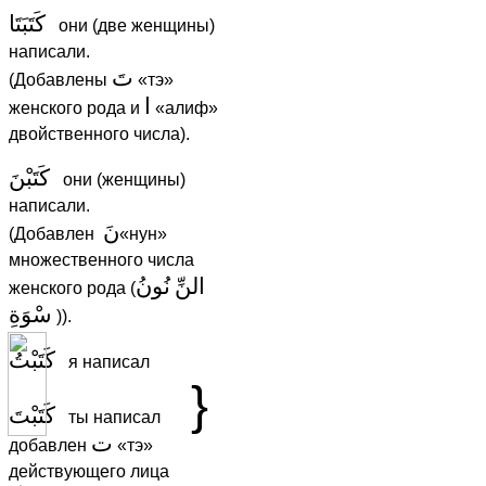
كَتَبَتَا
они (две женщины)
написали.
تَ
(Добавлены
«тэ»
ا
женского рода и
«алиф»
двойственного числа).
كَتَبْنَ
они (женщины)
написали.
نَ
(Добавлен
«нун»
множественного числа
النِّ
نُونُ
женского рода (
سْوَةِ
)).
كَتَبْتُ
я написал
}
كَتَبْتَ
ты написал
ت
добавлен
«тэ»
действующего лица