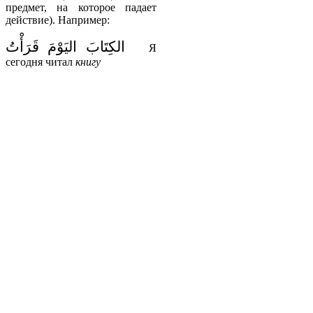
предмет, на которое падает
действие). Например:
الكِتَابَ
اليَوْمَ
قَرَأْتُ
Я
сегодня читал
книгу