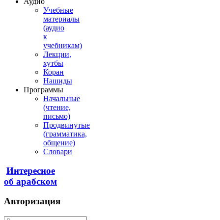
Аудио
Учебные
материалы
(аудио
к
учебникам)
Лекции,
хутбы
Коран
Нашиды
Программы
Начальные
(чтение,
письмо)
Продвинутые
(грамматика,
общение)
Словари
Интересное
об арабском
Авторизация