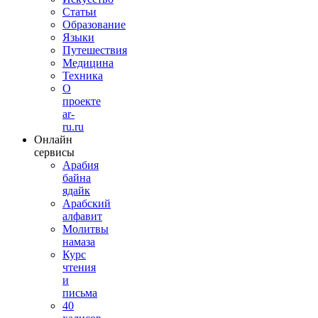
Статьи
Образование
Языки
Путешествия
Медицина
Техника
О
проекте
ar-
ru.ru
Онлайн
сервисы
Арабия
байна
ядайк
Арабский
алфавит
Молитвы
намаза
Курс
чтения
и
письма
40