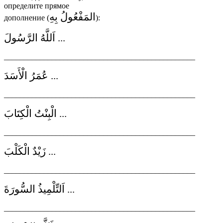
определите прямое
المَفْعُولُ بِهِ
дополнение (
):
... اَللَّهُ الرَّسُولَ
________________________________________________
... عُمَرُ الْأَسَدَ
________________________________________________
... الْبِنْتُ الْكِتَابَ
________________________________________________
... زَيْدٌ الْكَلْبَ
________________________________________________
... اَلتِّلْمِيذُ السُّورَةَ
________________________________________________