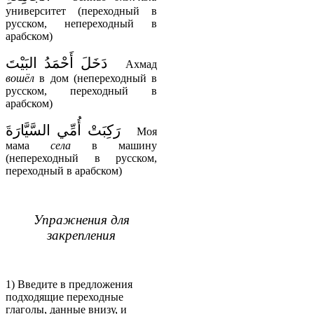
университет (переходный в
русском, непереходный в
арабском)
دَخَلَ أَحْمَدُ البَيْتَ
Ахмад
вошёл
в дом (непереходный в
русском, переходный в
арабском)
رَكِبَتْ أُمِّي السَّيَّارَةَ
Моя
мама
села
в машину
(непереходный в русском,
переходный в арабском)
Упражнения для
закрепления
(1
Введите в предложения
подходящие переходные
глаголы, данные внизу, и