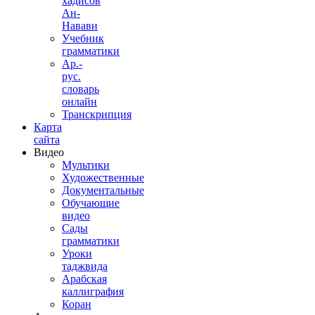
хадисов
Ан-
Навави
Учебник
грамматики
Ар.-
рус.
словарь
онлайн
Транскрипция
Карта
сайта
Видео
Мультики
Художественные
Документальные
Обучающие
видео
Сады
грамматики
Уроки
таджвида
Арабская
каллиграфия
Коран