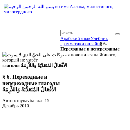
Арабский язык
Учебник
AR-RU.RU
грамматики онлайн
§ 6.
Переходные и непереходные
сайт арабского языка
глаголы الأَفْعَالُ المُتَعَدِّيَةُ وَاللاَّزِمَةُ
§ 6. Переходные и
непереходные глаголы
الأَفْعَالُ المُتَعَدِّيَةُ وَاللاَّزِمَةُ
Автор: mynavira вкл.
15
Декабрь 2010
.