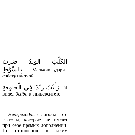
الكَلْبَ
الوَلَدُ
ضَرَبَ
بِالسَّوْطِ
Мальчик ударил
собаку
плеткой
رَأَيْتُ زَيْدًا فِي الْجَامِعَةِ
Я
видел
Зейда
в университете
Непереходные
глаголы - это
глаголы, которые не имеют
при себе прямых дополнений.
По отношению к таким