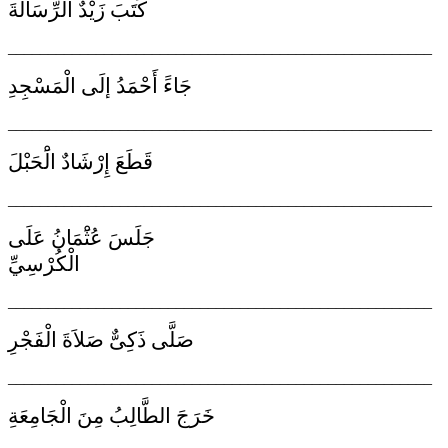
كَتَبَ زَيْدٌ الرِّسَالَةَ
_____________________________________________________
جَاءََ أَحْمَدُ إلَى الْمَسْجِدِ
_____________________________________________________
قَطَعَ إِرْشَادٌ الَْحَبْلَ
_____________________________________________________
جَلَسَ عُثَْمَانُ عَلَى
الْكُرْسِيِّ
_____________________________________________________
صَلَّى ذَكِىٌّ صَلاَةَ الْفَجْرِ
_____________________________________________________
خَرَجَ الطَّالِبُ مِنَ الْجَامِعَةِ