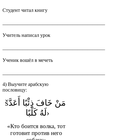
Студент читал книгу
_________________________________________
Учитель написал урок
_________________________________________
Ученик вошёл в мечеть
_________________________________________
4) Выучите арабскую
пословицу:
š
مَنْ خَافَ ذِئْبًا أَعَدَّ
لَهُ كَلْبًا
›
«Кто боится волка, тот
готовит против него
собаку»