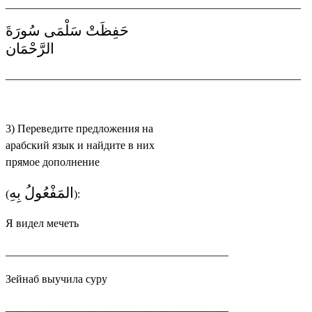
_____________________________________________________
حَفِظَتْ سَلْمَى سُورَةَ
الرَّحْمَان
_____________________________________________________
3) Переведите предложения на
арабский язык и найдите в них
прямое дополнение
المَفْعُولُ بِهِ
(
):
Я видел мечеть
________________________________________
Зейнаб выучила суру
________________________________________