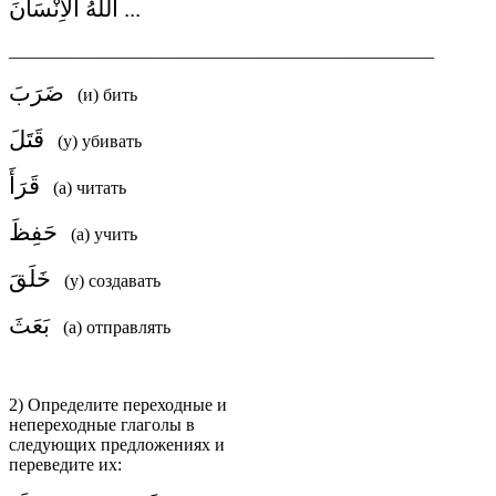
... اَللَّهُ الاِنْسَانَ
________________________________________________
ضَرَبَ
(и) бить
قَتَلَ
(у) убивать
قَرَأَ
(а) читать
حَفِظَ
(а) учить
خَلَقَ
(у) создавать
بَعَثَ
(а) отправлять
2) Определите переходные и
непереходные глаголы в
следующих предложениях и
переведите их: