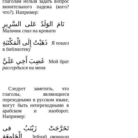
глаголам нельзя задать вопрос
винительного падежа (кого?
что?). Например:
نَامَ الوَلَدُ عَلى السَّرِيرِ
Мальчик
спал
на кровати
ذَهَبْتُ إِلَى الْمَكْتَبَةِ
Я
пошел
в библиотеку
غَضِبَ أَخِي عَلَيَّ
Мой брат
рассердился
на меня
Следует заметить, что
глаголы, являющиеся
переходными в русском языке,
могут быть непереходными в
арабском и наоборот.
Например:
تَخَرَّجَتْ زَيْنَبُ فى
الْجَامِعَةِ
Зейнаб
окончила