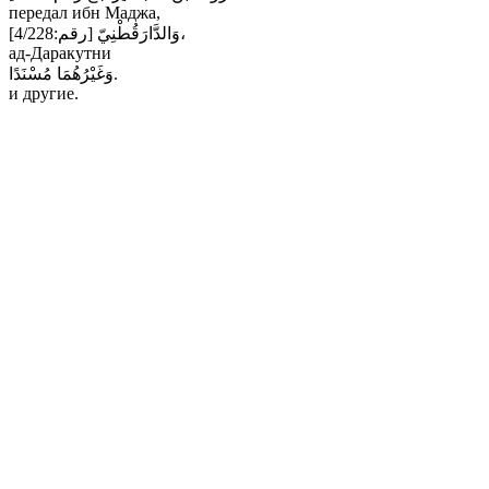
передал ибн Маджа,
وَالدَّارَقُطْنِيّ [رقم:4/228]،
ад-Даракутни
وَغَيْرُهُمَا مُسْنَدًا.
и другие.