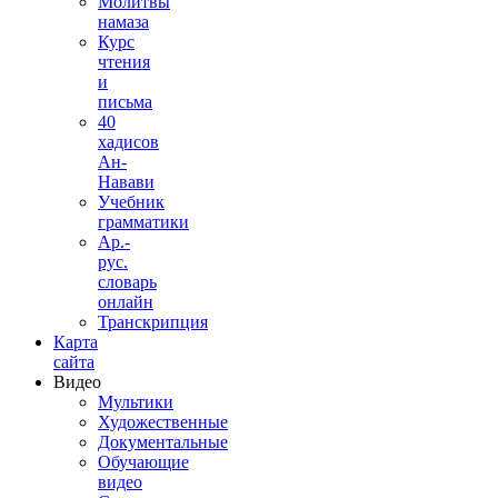
Молитвы
намаза
Курс
чтения
и
письма
40
хадисов
Ан-
Навави
Учебник
грамматики
Ар.-
рус.
словарь
онлайн
Транскрипция
Карта
сайта
Видео
Мультики
Художественные
Документальные
Обучающие
видео