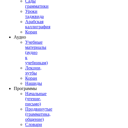
Сады
грамматики
Уроки
таджвида
Арабская
каллиграфия
Коран
Аудио
Учебные
материалы
(аудио
к
учебникам)
Лекции,
хутбы
Коран
Нашиды
Программы
Начальные
(чтение,
письмо)
Продвинутые
(грамматика,
общение)
Словари