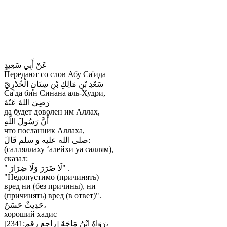
عَنْ أَبِي سَعِيدٍ
Передают со слов Абу Са'ида
سَعْدِ بْنِ مَالِكِ بْنِ سِنَانٍ الْخُدْرِيّ
Са'да бин Синана аль-Худри,
رَضِيَ اللهُ عَنْهُ
да будет доволен им Аллах,
أَنَّ رَسُولَ اللَّهِ
что посланник Аллаха,
صلى الله عليه و سلم قَالَ:
(салляллаху ‘алейхи уа саллям),
сказал:
" لَا ضَرَرَ وَلَا ضِرَارَ" .
"Недопустимо (причинять)
вред ни (без причины), ни
(причинять) вред (в ответ)".
حَدِيثٌ حَسَنٌ،
хороший хадис
رَوَاهُ ابْنُ مَاجَهْ [راجع رقم:2341]،