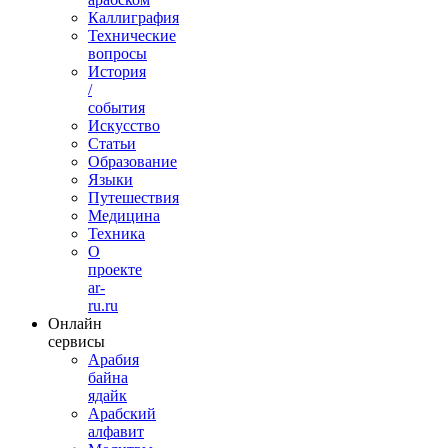
Каллиграфия
Технические
вопросы
История
/
события
Искусство
Статьи
Образование
Языки
Путешествия
Медицина
Техника
О
проекте
ar-
ru.ru
Онлайн
сервисы
Арабия
байна
ядайк
Арабский
алфавит