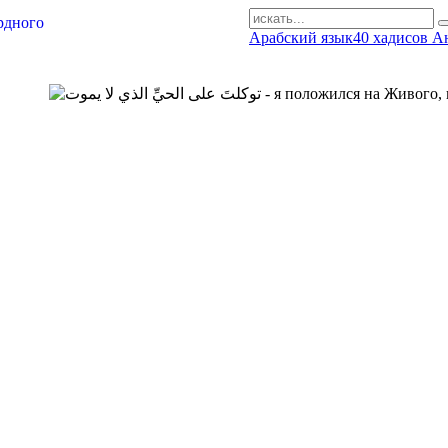
Арабский язык
40 хадисов А
AR-RU.RU
сайт арабского языка