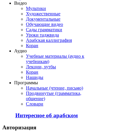
Видео
Мультики
Художественные
Документальные
Обучающие видео
Сады грамматики
Уроки таджвида
Арабская каллиграфия
Коран
Аудио
Учебные материалы (аудио к
учебникам)
Лекции, хутбы
Коран
Нашиды
Программы
Начальные (чтение, письмо)
Продвинутые (грамматика,
общение)
Словари
Интересное об арабском
Авторизация