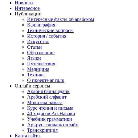
Новости
Интересное
Публикации
Интересные факты об арабском
Каллиграфия
Технические вопросы
История / события
Искусство
Статьи
Образование
Языки
Путешествия
Медицина
Техника
О проекте ar-ru.ru
Онлайн сервисы
Арабия байна ядайк
Арабский алфавит
Молитвы намаза
Курс чтения и письма
40 хадисов Ан-Навави
Учебник грамматики
Ар.-рус. словарь онлайн
Транскрипция
Карта сайта