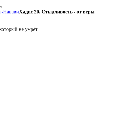
н-Навави
Хадис 20. Стыдливость - от веры