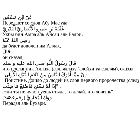
عَنْ ابْنِ مَسْعُودٍ
Передают со слов Абу Мас'уда
عُقْبَةَ بْنِ عَمْرٍو الْأَنْصَارِيِّ الْبَدْرِيِّ
Укбы бин Амра аль-Ансаи аль-Бадри,
رَضِيَ اللهُ عَنْهُ
да будет доволен им Аллах,
قَالَ:
он сказал,
قَالَ رَسُولُ اللَّهِ صلى الله عليه و سلم
что посланник Аллахa (салляллаху ‘алейхи уа саллям), сказал:
"إنَّ مِمَّا أَدْرَكَ النَّاسُ مِنْ كَلَامِ النُّبُوَّةِ الْأُولَى:
"Поистине, дошло до людей из слов первого пророчествa (след
إذَا لَمْ تَسْتَحِ فَاصْنَعْ مَا شِئْت" .
если ты не чувствуешь стыда, то делай, что хочешь".
رَوَاهُ الْبُخَارِيُّ [رقم:3483].
Перадал аль-Бухари.