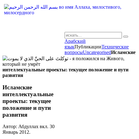
Арабский
AR-RU.RU
язык
Публикации
Технические
вопросы
Uncategorised
Исламские
сайт арабского языка
интеллектуальные проекты: текущее положение и пути
развития
Исламские
интеллектуальные
проекты: текущее
положение и пути
развития
Автор: Абдуллах вкл.
30
Январь 2012
.