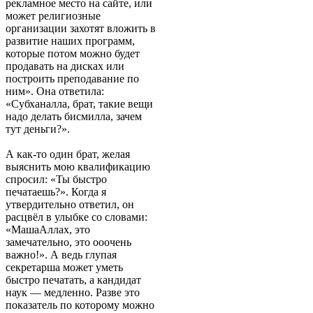
рекламное место на сайте, или
может религиозные
организации захотят вложить в
развитие наших программ,
которые потом можно будет
продавать на дисках или
построить преподавание по
ним». Она ответила:
«Субханалла, брат, такие вещи
надо делать бисмилла, зачем
тут деньги?».
А как-то один брат, желая
выяснить мою квалификацию
спросил: «Ты быстро
печатаешь?». Когда я
утвердительно ответил, он
расцвёл в улыбке со словами:
«МашаАллах, это
замечательно, это ооочень
важно!». А ведь глупая
секретарша может уметь
быстро печатать, а кандидат
наук — медленно. Разве это
показатель по которому можно