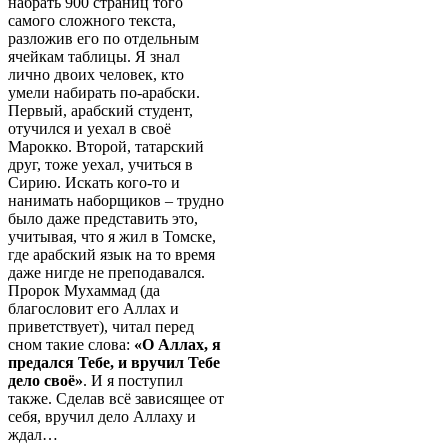
набрать 900 страниц того
самого сложного текста,
разложив его по отдельным
ячейкам таблицы. Я знал
лично двоих человек, кто
умели набирать по-арабски.
Первый, арабский студент,
отучился и уехал в своё
Марокко. Второй, татарский
друг, тоже уехал, учиться в
Сирию. Искать кого-то и
нанимать наборщиков – трудно
было даже представить это,
учитывая, что я жил в Томске,
где арабский язык на то время
даже нигде не преподавался.
Пророк Мухаммад (да
благословит его Аллах и
приветствует), читал перед
сном такие слова:
«О Аллах, я
предался Тебе, и вручил Тебе
дело своё»
. И я поступил
также. Сделав всё зависящее от
себя, вручил дело Аллаху и
ждал…