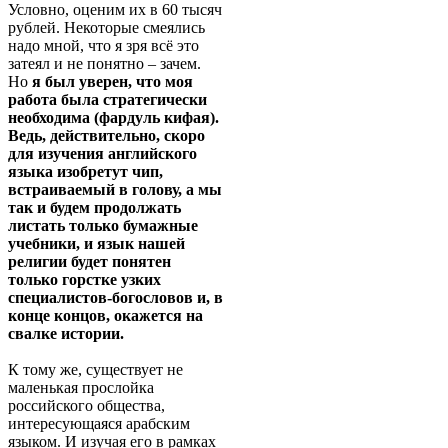
Условно, оценим их в 60 тысяч
рублей. Некоторые смеялись
надо мной, что я зря всё это
затеял и не понятно – зачем.
Но
я был уверен, что моя
работа была стратегически
необходима (фардуль кифая).
Ведь, действительно, скоро
для изучения английского
языка изобретут чип,
встраиваемый в голову, а мы
так и будем продолжать
листать только бумажные
учебники, и язык нашей
религии будет понятен
только горстке узких
специалистов-богословов и, в
конце концов, окажется на
свалке истории.
К тому же, существует не
маленькая прослойка
российского общества,
интересующаяся арабским
языком. И изучая его в рамках