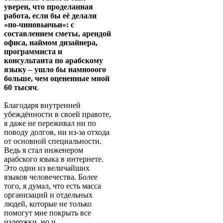
уверен, что проделанная
работа, если бы её делали
«по-чиновьичьи»: с
составлением сметы, арендой
офиса, наймом дизайнера,
программиста и
консультанта по арабскому
языку – ушло бы намнооого
больше, чем оцененные мной
60 тысяч
.
Благодаря внутренней
убеждённости в своей правоте,
я даже не переживал ни по
поводу долгов, ни из-за отхода
от основной специальности.
Ведь я стал инженером
арабского языка в интернете.
Это один из величайших
языков человечества. Более
того, я думал, что есть масса
организаций и отдельных
людей, которые не только
помогут мне покрыть все
издержки, но и