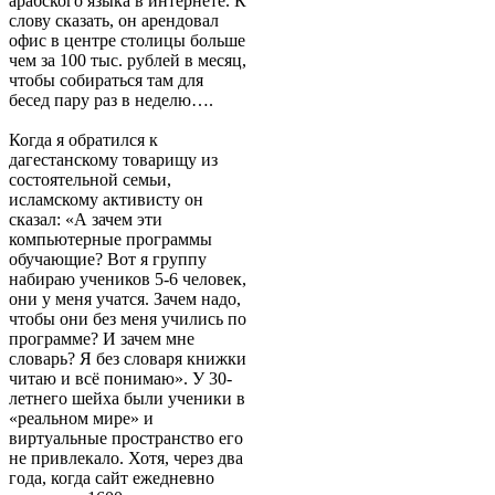
арабского языка в интернете. К
слову сказать, он арендовал
офис в центре столицы больше
чем за 100 тыс. рублей в месяц,
чтобы собираться там для
бесед пару раз в неделю….
Когда я обратился к
дагестанскому товарищу из
состоятельной семьи,
исламскому активисту он
сказал: «А зачем эти
компьютерные программы
обучающие? Вот я группу
набираю учеников 5-6 человек,
они у меня учатся. Зачем надо,
чтобы они без меня учились по
программе? И зачем мне
словарь? Я без словаря книжки
читаю и всё понимаю». У 30-
летнего шейха были ученики в
«реальном мире» и
виртуальные пространство его
не привлекало. Хотя, через два
года, когда сайт ежедневно