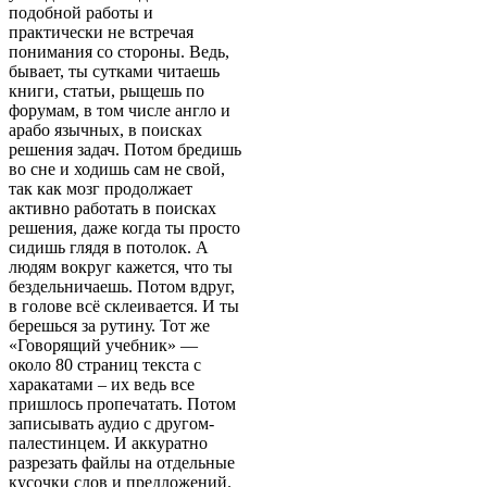
подобной работы и
практически не встречая
понимания со стороны. Ведь,
бывает, ты сутками читаешь
книги, статьи, рыщешь по
форумам, в том числе англо и
арабо язычных, в поисках
решения задач. Потом бредишь
во сне и ходишь сам не свой,
так как мозг продолжает
активно работать в поисках
решения, даже когда ты просто
сидишь глядя в потолок. А
людям вокруг кажется, что ты
бездельничаешь. Потом вдруг,
в голове всё склеивается. И ты
берешься за рутину. Тот же
«Говорящий учебник» —
около 80 страниц текста с
харакатами – их ведь все
пришлось пропечатать. Потом
записывать аудио с другом-
палестинцем. И аккуратно
разрезать файлы на отдельные
кусочки слов и предложений.