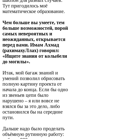
шаблон для разных случаев.
Тут пригодилось моё
математическое образование.
Чем больше вы умеете, тем
больше возможностей, порой
самых невероятных и
неожиданных, открывается
перед вами. Имам Ахмад
(рахимахуЛлах) говорил:
«Ищите знания от колыбели
до могилы».
Итак, мой багаж знаний и
умений позволил обрисовать
полную картину проекта от
начала до конца. Если бы одно
из звеньев цепи было
нарушено – я или вовсе не
взялся бы за это дело, либо
остановился бы на середине
пути.
Дальше надо было проделать
объёмную рутинную работу: