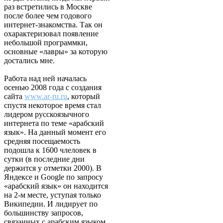
раз встретились в Москве
после более чем годового
интернет-знакомства. Так он
охарактеризовал появление
небольшой программки,
основные «лавры» за которую
достались мне.
Работа над ней началась
осенью 2008 года с создания
сайта
www.ar-ru.ru
, который
спустя некоторое время стал
лидером русскоязычного
интернета по теме «арабский
язык». На данный момент его
средняя посещаемость
подошла к 1600 члеловек в
сутки (в последние дни
держится у отметки 2000). В
Яндексе и Google по запросу
«арабский язык» он находится
на 2-м месте, уступая только
Википедии. И лидирует по
большинству запросов,
связанных с арабским языком.