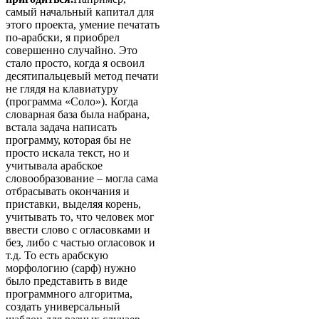
самый начальный капитал для
этого проекта, умение печатать
по-арабски, я приобрел
совершенно случайно. Это
стало просто, когда я освоил
десятипальцевый метод печати
не глядя на клавиатуру
(программа «Соло»). Когда
словарная база была набрана,
встала задача написать
программу, которая бы не
просто искала текст, но и
учитывала арабское
словообразование – могла сама
отбрасывать окончания и
приставки, выделяя корень,
учитывать то, что человек мог
ввести слово с огласовками и
без, либо с частью огласовок и
т.д. То есть арабскую
морфологию (сарф) нужно
было представить в виде
программного алгоритма,
создать универсальный