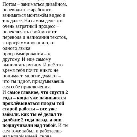
Потом – заниматься дизайном,
переводить с арабского,
заниматься монтажём видео и
так далее. На самом деле это
очень затратный процесс –
переключать свой мозг от
перевода и написания текстов,
к программированию, от
одного языка
программирования – к
другому. И ещё самому
выполнять рутину. И всё это
время тебя почти никто не
понимает, многие думают –
что ты идиот, придумываешь
сам себе приключения.
И
самое главное, что спустя 2
года – когда уже начинаются
проклёвываться плоды той
старой работы – все уже
забыли, как ты её делал те
далёкие 2 года назад, а они
подшучивали над тобой
. И ты
сам тоже забыл и работаешь
над новой идеей, снова