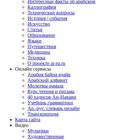
Интересные факты об арабском
Каллиграфия
Технические вопросы
История / события
Искусство
Статьи
Образование
Языки
Путешествия
Медицина
Техника
О проекте ar-ru.ru
Онлайн сервисы
Арабия байна ядайк
Арабский алфавит
Молитвы намаза
Курс чтения и письма
40 хадисов Ан-Навави
Учебник грамматики
Ар.-рус. словарь онлайн
Транскрипция
Карта сайта
Видео
Мультики
Художественные