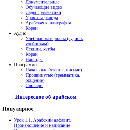
Документальные
Обучающие видео
Сады грамматики
Уроки таджвида
Арабская каллиграфия
Коран
Аудио
Учебные материалы (аудио к
учебникам)
Лекции, хутбы
Коран
Нашиды
Программы
Начальные (чтение, письмо)
Продвинутые (грамматика,
общение)
Словари
Интересное об арабском
Популярное
Урок 1.1. Арабский алфавит.
Произношение и написание