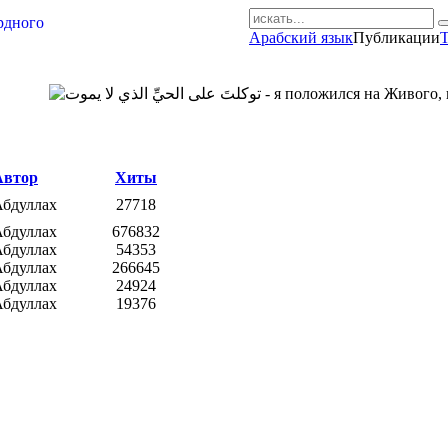
Арабский язык
Публикации
Т
AR-RU.RU
сайт арабского языка
Автор
Хиты
Абдуллах
27718
Абдуллах
676832
Абдуллах
54353
Абдуллах
266645
Абдуллах
24924
Абдуллах
19376