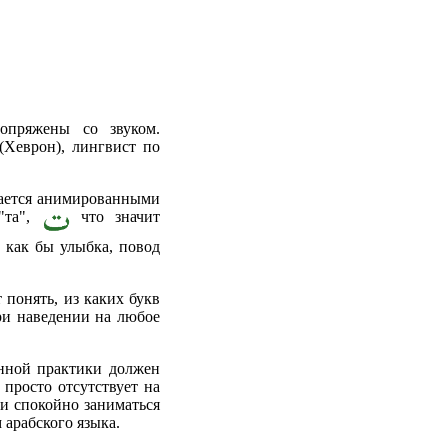
опряжены со звуком.
(Хеврон), лингвист по
дается анимированными
"та",
что значит
о как бы улыбка, повод
 понять, из каких букв
при наведении на любое
нной практики должен
 просто отсутствует на
и спокойно заниматься
арабского языка.