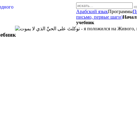
Арабский язык
Программы
П
AR-RU.RU
письмо, первые шаги)
Начал
учебник
сайт арабского языка
чебник