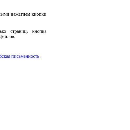
емыми нажатием кнопки
ько страниц, кнопка
файлов.
бская письменность
,