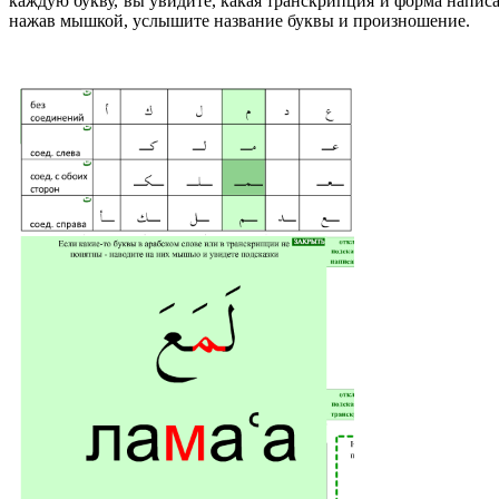
каждую букву, вы увидите, какая транскрипция и форма написан
нажав мышкой, услышите название буквы и произношение.