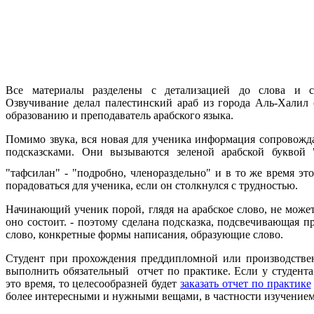
Все материалы разделены с детализацией до слова и с
Озвучивание делал палестинский араб из города Аль-Халил 
образованию и преподаватель арабского языка.
Помимо звука, вся новая для ученика информация сопровож
подсказсками. Они вызываются зеленой арабской буквой 
"тафсилан" - "подробно, членораздельно" и в то же время эт
порадоваться для ученика, если он столкнулся с трудностью.
Начинающий ученик порой, глядя на арабское слово, не может
оно состоит. - поэтому сделана подсказка, подсвечивающая 
слово, конкретные формы написания, образующие слово.
Студент при прохождения преддипломной или производстве
выполнить обязательный отчет по практике. Если у студента
это время, то целесообразней будет
заказать отчет по практике
более интересными и нужными вещами, в частности изучением 