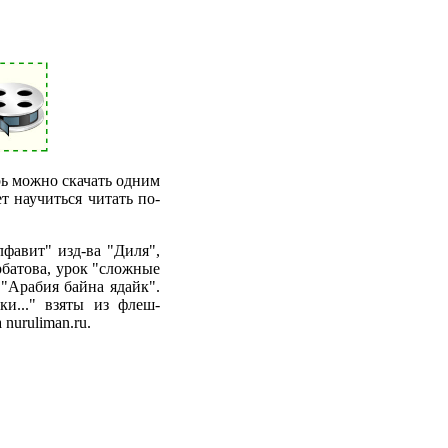
рь можно скачать одним
т научиться читать по-
лфавит" изд-ва "Диля",
рбатова, урок "сложные
 "Арабия байна ядайк".
и..." взяты из флеш-
 nuruliman.ru.