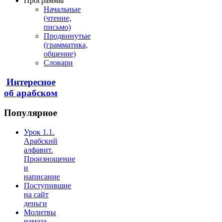
Программы
Начальные
(чтение,
письмо)
Продвинутые
(грамматика,
общение)
Словари
Интересное
об арабском
Популярное
Урок 1.1.
Арабский
алфавит.
Произношение
и
написание
Поступившие
на сайт
деньги
Молитвы
намаза -