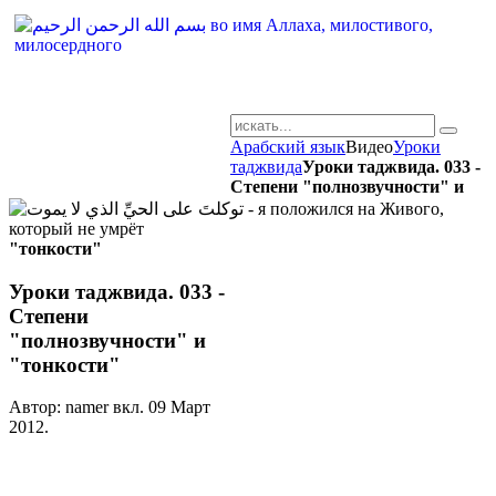
Арабский язык
Видео
Уроки
AR-RU.RU
таджвида
Уроки таджвида. 033 -
Степени "полнозвучности" и
сайт арабского языка
"тонкости"
Уроки таджвида. 033 -
Степени
"полнозвучности" и
"тонкости"
Автор: namer вкл.
09 Март
2012
.