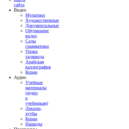
сайта
Видео
Мультики
Художественные
Документальные
Обучающие
видео
Сады
грамматики
Уроки
таджвида
Арабская
каллиграфия
Коран
Аудио
Учебные
материалы
(аудио
к
учебникам)
Лекции,
хутбы
Коран
Нашиды