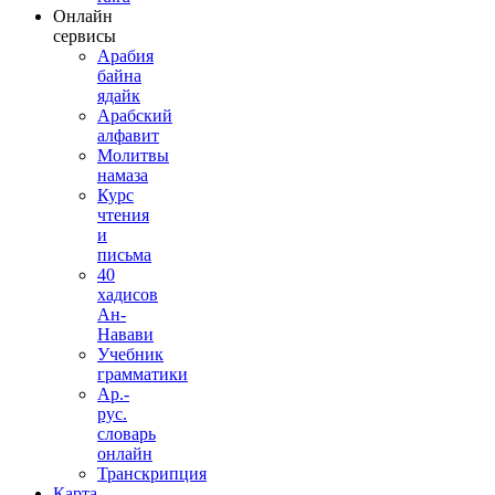
Онлайн
сервисы
Арабия
байна
ядайк
Арабский
алфавит
Молитвы
намаза
Курс
чтения
и
письма
40
хадисов
Ан-
Навави
Учебник
грамматики
Ар.-
рус.
словарь
онлайн
Транскрипция
Карта