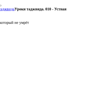
таджвида
Уроки таджвида. 010 - Устная