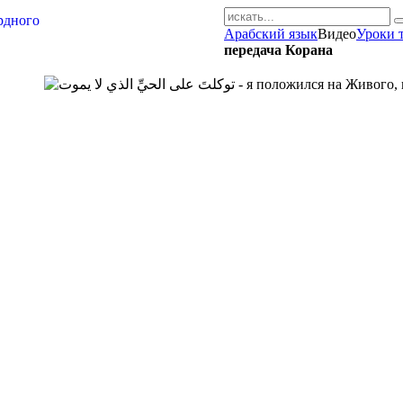
Арабский язык
Видео
Уроки 
AR-RU.RU
передача Корана
сайт арабского языка