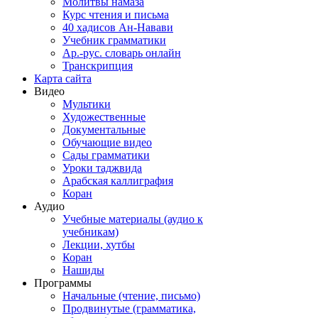
Молитвы намаза
Курс чтения и письма
40 хадисов Ан-Навави
Учебник грамматики
Ар.-рус. словарь онлайн
Транскрипция
Карта сайта
Видео
Мультики
Художественные
Документальные
Обучающие видео
Сады грамматики
Уроки таджвида
Арабская каллиграфия
Коран
Аудио
Учебные материалы (аудио к
учебникам)
Лекции, хутбы
Коран
Нашиды
Программы
Начальные (чтение, письмо)
Продвинутые (грамматика,