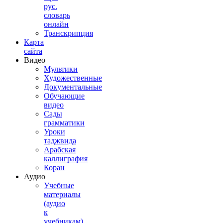
рус.
словарь
онлайн
Транскрипция
Карта
сайта
Видео
Мультики
Художественные
Документальные
Обучающие
видео
Сады
грамматики
Уроки
таджвида
Арабская
каллиграфия
Коран
Аудио
Учебные
материалы
(аудио
к
учебникам)