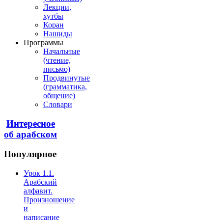
Лекции,
хутбы
Коран
Нашиды
Программы
Начальные
(чтение,
письмо)
Продвинутые
(грамматика,
общение)
Словари
Интересное
об арабском
Популярное
Урок 1.1.
Арабский
алфавит.
Произношение
и
написание