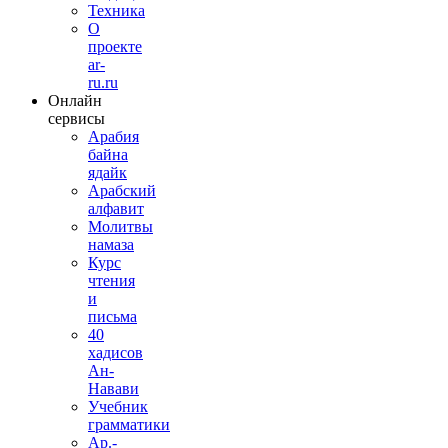
Техника
О
проекте
ar-
ru.ru
Онлайн
сервисы
Арабия
байна
ядайк
Арабский
алфавит
Молитвы
намаза
Курс
чтения
и
письма
40
хадисов
Ан-
Навави
Учебник
грамматики
Ар.-