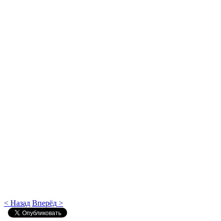
< Назад
Вперёд >