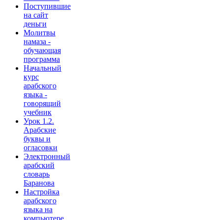
Поступившие
на сайт
деньги
Молитвы
намаза -
обучающая
программа
Начальный
курс
арабского
языка -
говорящий
учебник
Урок 1.2.
Арабские
буквы и
огласовки
Электронный
арабский
словарь
Баранова
Настройка
арабского
языка на
компьютере