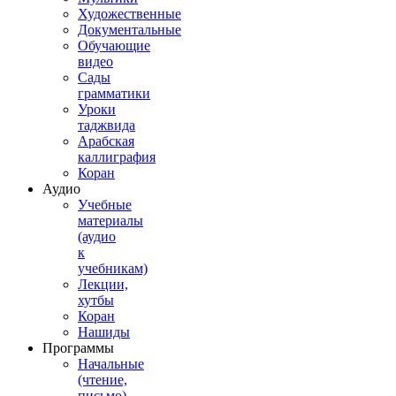
Художественные
Документальные
Обучающие
видео
Сады
грамматики
Уроки
таджвида
Арабская
каллиграфия
Коран
Аудио
Учебные
материалы
(аудио
к
учебникам)
Лекции,
хутбы
Коран
Нашиды
Программы
Начальные
(чтение,
письмо)