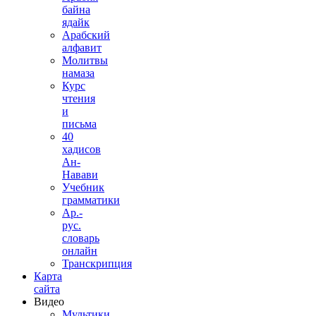
байна
ядайк
Арабский
алфавит
Молитвы
намаза
Курс
чтения
и
письма
40
хадисов
Ан-
Навави
Учебник
грамматики
Ар.-
рус.
словарь
онлайн
Транскрипция
Карта
сайта
Видео
Мультики