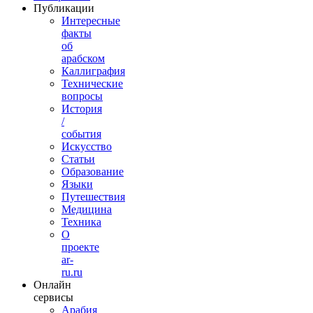
Публикации
Интересные
факты
об
арабском
Каллиграфия
Технические
вопросы
История
/
события
Искусство
Статьи
Образование
Языки
Путешествия
Медицина
Техника
О
проекте
ar-
ru.ru
Онлайн
сервисы
Арабия