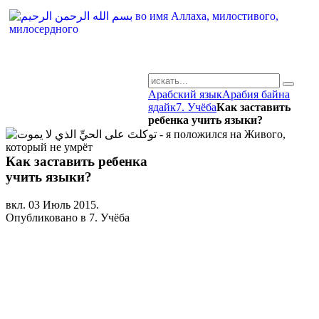
Арабский язык
Арабия байна
AR-RU.RU
ядайк
7. Учёба
Как заставить
ребенка учить языки?
сайт арабского языка
Как заставить ребенка
учить языки?
вкл.
03 Июль 2015
.
Опубликовано в 7. Учёба