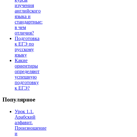
изучения
английского
языка и
стандартные:
в чем
отличия?
Подготовка
к ЕГЭ по
русскому
языку
Какие
ориентиры
определяют
успешную
подготовку
к ЕГЭ?
Популярное
Урок 1.1.
Арабский
алфавит.
Произношение
и