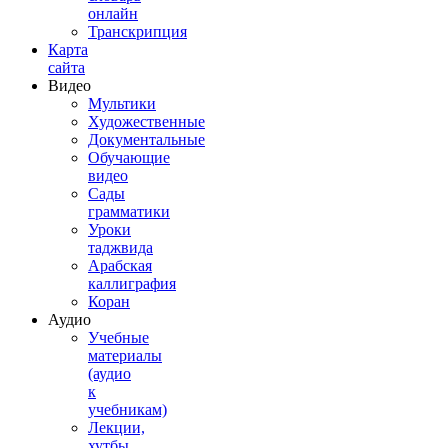
онлайн
Транскрипция
Карта
сайта
Видео
Мультики
Художественные
Документальные
Обучающие
видео
Сады
грамматики
Уроки
таджвида
Арабская
каллиграфия
Коран
Аудио
Учебные
материалы
(аудио
к
учебникам)
Лекции,
хутбы