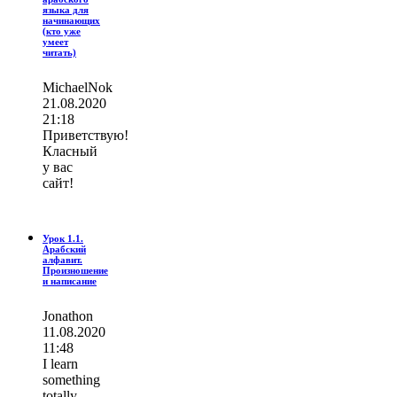
языка для
начинающих
(кто уже
умеет
читать)
MichaelNok
21.08.2020
21:18
Приветствую!
Класный
у вас
сайт!
Урок 1.1.
Арабский
алфавит.
Произношение
и написание
Jonathon
11.08.2020
11:48
I learn
ѕοmething
totally