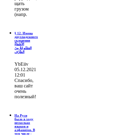
щать
грузом
(напр.
§ 12. Имена
двухпадежного
склонения
الأَسْمَاءُ
المَمْنُوعَةُ مِنَ
الصَّرْفِ
YbEiiv
05.12.2021
12:01
Спасибо,
ваш сайт
очень
полезный!
На Руси
было в ходу
несколько
языков и
алфавитов. В
том числе -