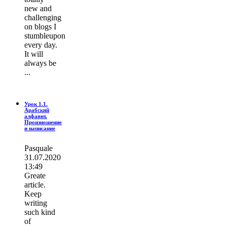
new and
challenging
on blogs I
stumbleupon
every day.
It wіll
always be
...
Урок 1.1.
Арабский
алфавит.
Произношение
и написание
Pasquale
31.07.2020
13:49
Greate
article.
Keep
writing
such kind
of