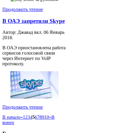
Продолжить чтение
В ОАЭ запретили Skype
Автор: Джавад вкл.
06 Январь
2018
.
В ОАЭ приостановлена работа
сервисов голосовой связи
через Интернет по VoIP
протоколу.
Продолжить чтение
В начало
«
1
2
3
4
5
6
7
8
9
10
»
В
конец