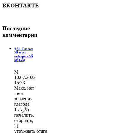
ВКОНТАКТЕ
Последние
комментарии
§ 34. Глагол
كَادَ и его
«сёстры» كَادَ
وَأَخَوَاتُهَا
М
10.07.2022
15:33
Макс, нет
- вот
значения
глагола
كَرِبَ 1)
печалить,
огорчать;
2)
утруждать;отяга