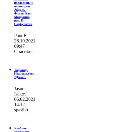
пословицы и
поговорки.
Абдуль-
Фадль Аль-
Майданий,
пер. И.
Сарбулатов
PandE
26.10.2021
09:47
Спасибо.
Таджвид.
Издательство
"Диля".
Jasur
Isakov
06.02.2021
14:12
spasibo.
Учебник
арабского