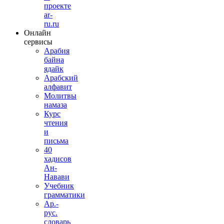
проекте
ar-
ru.ru
Онлайн
сервисы
Арабия
байна
ядайк
Арабский
алфавит
Молитвы
намаза
Курс
чтения
и
письма
40
хадисов
Ан-
Навави
Учебник
грамматики
Ар.-
рус.
словарь