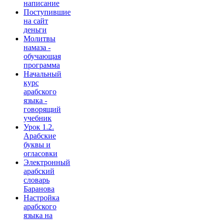
написание
Поступившие
на сайт
деньги
Молитвы
намаза -
обучающая
программа
Начальный
курс
арабского
языка -
говорящий
учебник
Урок 1.2.
Арабские
буквы и
огласовки
Электронный
арабский
словарь
Баранова
Настройка
арабского
языка на