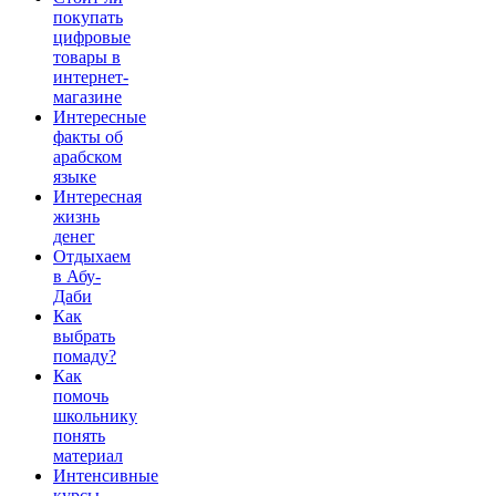
покупать
цифровые
товары в
интернет-
магазине
Интересные
факты об
арабском
языке
Интересная
жизнь
денег
Отдыхаем
в Абу-
Даби
Как
выбрать
помаду?
Как
помочь
школьнику
понять
материал
Интенсивные
курсы