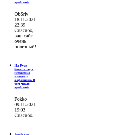
арабский
ОbSrlv
18.11.2021
22:39
Спасибо,
ваш сайт
очень
полезный!
На Руси
было в ходу
несколько
языков и
алфавитов. В
том числе -
арабский
Fokko
09.11.2021
19:03
Спасибо.
Арабские