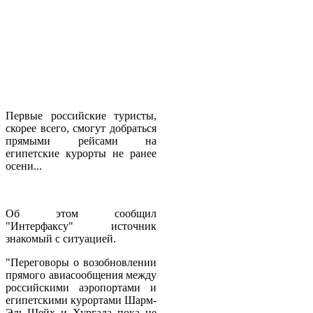
Первые российские туристы,
скорее всего, смогут добраться
прямыми рейсами на
египетские курорты не ранее
осени...
Об этом сообщил
"Интерфаксу" источник
знакомый с ситуацией.
"Переговоры о возобновлении
прямого авиасообщения между
российскими аэропортами и
египетскими курортами Шарм-
Эль-Шейх и Хургада пока не