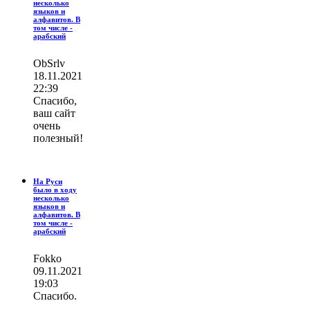
несколько
языков и
алфавитов. В
том числе -
арабский
ОbSrlv
18.11.2021
22:39
Спасибо,
ваш сайт
очень
полезный!
На Руси
было в ходу
несколько
языков и
алфавитов. В
том числе -
арабский
Fokko
09.11.2021
19:03
Спасибо.