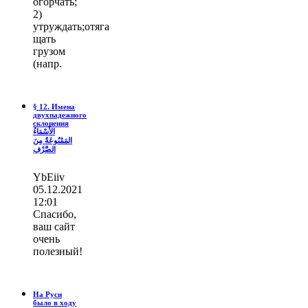
огорчать;
2)
утруждать;отяга
щать
грузом
(напр.
§ 12. Имена
двухпадежного
склонения
الأَسْمَاءُ
المَمْنُوعَةُ مِنَ
الصَّرْفِ
YbEiiv
05.12.2021
12:01
Спасибо,
ваш сайт
очень
полезный!
На Руси
было в ходу