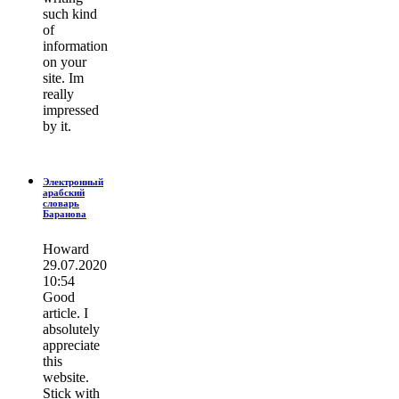
such kind
of
information
on your
site. Im
really
impressed
by it.
Электронный
арабский
словарь
Баранова
Howard
29.07.2020
10:54
Good
article. I
absolutely
appreciate
this
website.
Stick with