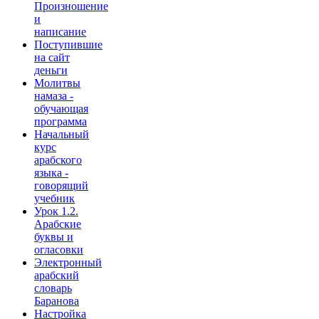
Произношение
и
написание
Поступившие
на сайт
деньги
Молитвы
намаза -
обучающая
программа
Начальный
курс
арабского
языка -
говорящий
учебник
Урок 1.2.
Арабские
буквы и
огласовки
Электронный
арабский
словарь
Баранова
Настройка