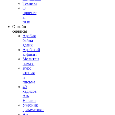
Техника
О
проекте
ar-
ru.ru
Онлайн
сервисы
Арабия
байна
ядайк
Арабский
алфавит
Молитвы
намаза
Курс
чтения
и
письма
40
хадисов
Ан-
Навави
Учебник
грамматики
Ар.-