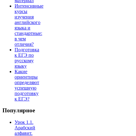
материал
Интенсивные
курсы
изучения
английского
языка и
стандартные:
в чем
отличия?
Подготовка
к ЕГЭ по
русскому
языку
Какие
ориентиры
определяют
успешную
подготовку
к ЕГЭ?
Популярное
Урок 1.1.
Арабский
алфавит.