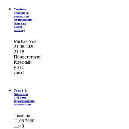
Учебник
арабского
языка для
начинающих
(кто уже
умеет
читать)
MichaelNok
21.08.2020
21:18
Приветствую!
Класный
у вас
сайт!
Урок 1.1.
Арабский
алфавит.
Произношение
и написание
Jonathon
11.08.2020
11:48