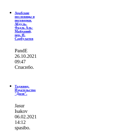
Арабские
пословицы и
поговорки.
Абдуль-
Фадль Аль-
Майданий,
пер. И.
Сарбулатов
PandE
26.10.2021
09:47
Спасибо.
Таджвид.
Издательство
"Диля".
Jasur
Isakov
06.02.2021
14:12
spasibo.