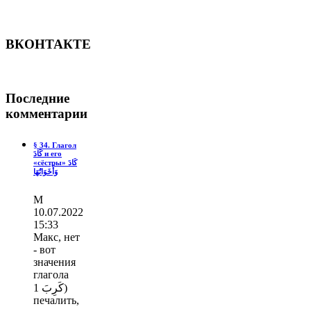
ВКОНТАКТЕ
Последние
комментарии
§ 34. Глагол
كَادَ и его
«сёстры» كَادَ
وَأَخَوَاتُهَا
М
10.07.2022
15:33
Макс, нет
- вот
значения
глагола
كَرِبَ 1)
печалить,