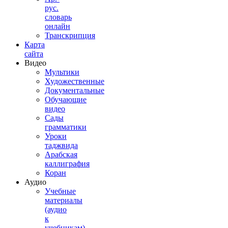
рус.
словарь
онлайн
Транскрипция
Карта
сайта
Видео
Мультики
Художественные
Документальные
Обучающие
видео
Сады
грамматики
Уроки
таджвида
Арабская
каллиграфия
Коран
Аудио
Учебные
материалы
(аудио
к
учебникам)