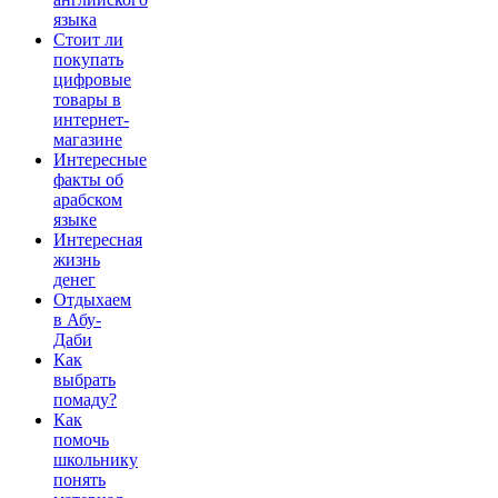
языка
Стоит ли
покупать
цифровые
товары в
интернет-
магазине
Интересные
факты об
арабском
языке
Интересная
жизнь
денег
Отдыхаем
в Абу-
Даби
Как
выбрать
помаду?
Как
помочь
школьнику
понять