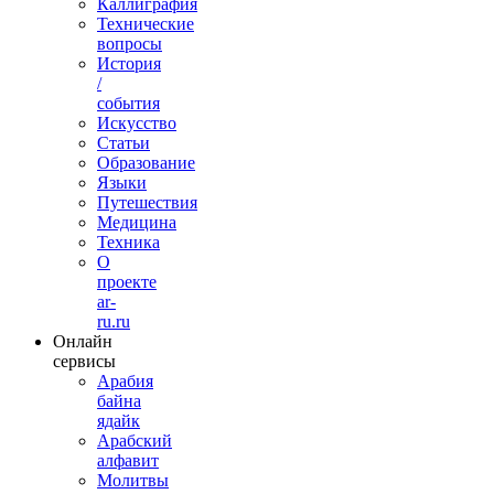
Каллиграфия
Технические
вопросы
История
/
события
Искусство
Статьи
Образование
Языки
Путешествия
Медицина
Техника
О
проекте
ar-
ru.ru
Онлайн
сервисы
Арабия
байна
ядайк
Арабский
алфавит
Молитвы