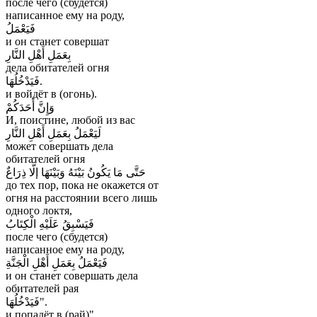
после чего (сбудется)
написанное ему на роду,
فَيَعْمَلُ
и он станет совершат
بِعَمَلِ أَهْلِ النَّارِ
дела обитателей огня
فَيَدْخُلُهَا.
и войдёт в (огонь).
وَإِنَّ أَحَدَكُمْ
И, поистине, любой из вас
لَيَعْمَلُ بِعَمَلِ أَهْلِ النَّارِ
может совершать дела
обитателей огня
حَتَّى مَا يَكُونُ بَيْنَهُ وَبَيْنَهَا إلَّا ذِرَاعٌ
до тех пор, пока не окажется от
огня на расстоянии всего лишь
одного локтя,
فَيَسْبِقُ عَلَيْهِ الْكِتَابُ
после чего (сбудется)
написанное ему на роду,
فَيَعْمَلُ بِعَمَلِ أَهْلِ الْجَنَّةِ
и он станет совершать дела
обитателей рая
فَيَدْخُلُهَا".
и попадёт в (рай)".