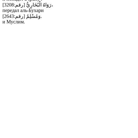
رَوَاهُ الْبُخَارِيُّ [رقم:3208]،
передал аль-Бухари
وَمُسْلِمٌ [رقم:2643].
и Муслим.