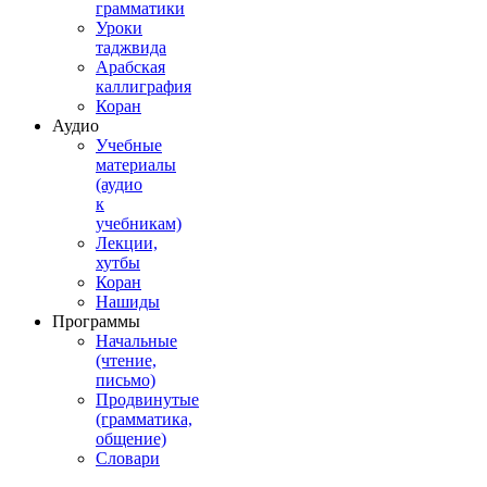
грамматики
Уроки
таджвида
Арабская
каллиграфия
Коран
Аудио
Учебные
материалы
(аудио
к
учебникам)
Лекции,
хутбы
Коран
Нашиды
Программы
Начальные
(чтение,
письмо)
Продвинутые
(грамматика,
общение)
Словари