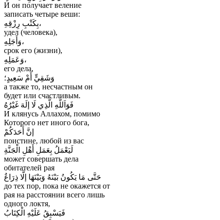
И он получает веление
записать четыре веши:
بِكَتْبِ رِزْقِهِ،
удел (человека),
وَأَجَلِهِ،
срок его (жизни),
وَعَمَلِهِ،
его дела,
وَشَقِيٍّ أَمْ سَعِيدٍ؛
а также то, несчастным он
будет или счастливым.
فَوَاَللَّهِ الَّذِي لَا إلَهَ غَيْرُهُ
И клянусь Аллахом, помимо
Которого нет иного бога,
إنَّ أَحَدَكُمْ
поистине, любой из вас
لَيَعْمَلُ بِعَمَلِ أَهْلِ الْجَنَّةِ
может совершать дела
обитателей рая
حَتَّى مَا يَكُونُ بَيْنَهُ وَبَيْنَهَا إلَّا ذِرَاعٌ
до тех пор, пока не окажется от
рая на расстоянии всего лишь
одного локтя,
فَيَسْبِقُ عَلَيْهِ الْكِتَابُ