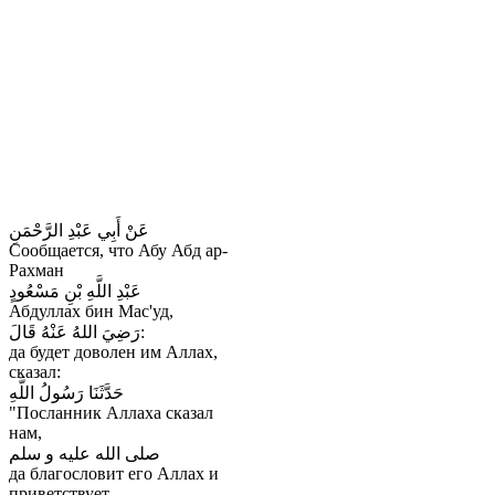
عَنْ أَبِي عَبْدِ الرَّحْمَنِ
Сообщается, что Абу Абд ар-
Рахман
عَبْدِ اللَّهِ بْنِ مَسْعُودٍ
Абдуллах бин Мас'уд,
رَضِيَ اللهُ عَنْهُ قَالَ:
да будет доволен им Аллах,
сказал:
حَدَّثَنَا رَسُولُ اللَّهِ
"Посланник Аллаха сказал
нам,
صلى الله عليه و سلم
да благословит его Аллах и
приветствует,