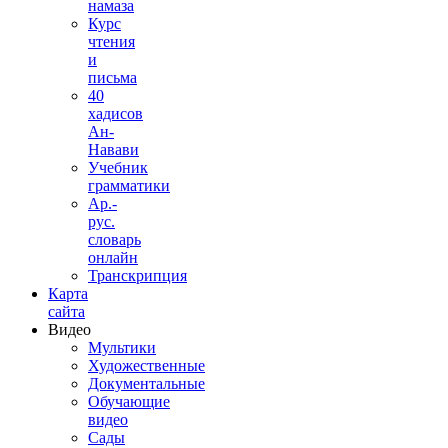
намаза
Курс
чтения
и
письма
40
хадисов
Ан-
Навави
Учебник
грамматики
Ар.-
рус.
словарь
онлайн
Транскрипция
Карта
сайта
Видео
Мультики
Художественные
Документальные
Обучающие
видео
Сады