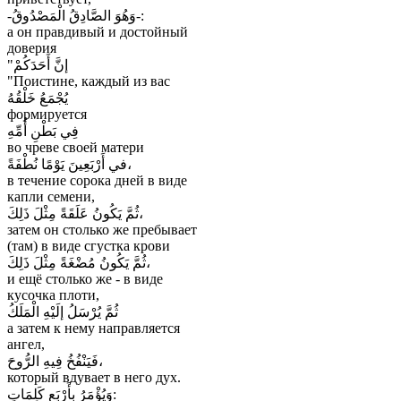
-وَهُوَ الصَّادِقُ الْمَصْدُوقُ-:
а он правдивый и достойный
доверия
"إنَّ أَحَدَكُمْ
"Поистине, каждый из вас
يُجْمَعُ خَلْقُهُ
формируется
فِي بَطْنِ أُمِّهِ
во чреве своей матери
في أَرْبَعِينَ يَوْمًا نُطْفَةً،
в течение сорока дней в виде
капли семени,
ثُمَّ يَكُونُ عَلَقَةً مِثْلَ ذَلِكَ،
затем он столько же пребывает
(там) в виде сгустка крови
ثُمَّ يَكُونُ مُضْغَةً مِثْلَ ذَلِكَ،
и ещё столько же - в виде
кусочка плоти,
ثُمَّ يُرْسَلُ إلَيْهِ الْمَلَكُ
а затем к нему направляется
ангел,
فَيَنْفُخُ فِيهِ الرُّوحَ،
который вдувает в него дух.
وَيُؤْمَرُ بِأَرْبَعِ كَلِمَاتٍ: