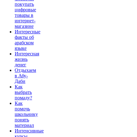
покупать
цифровые
товары в
интернет-
магазине
Интересные
факты об
арабском
языке
Интересная
жизнь
денег
Отдыхаем
в Абу-
Даби
Как
выбрать
помаду?
Как
помочь
школьнику
понять
материал
Интенсивные
курсы