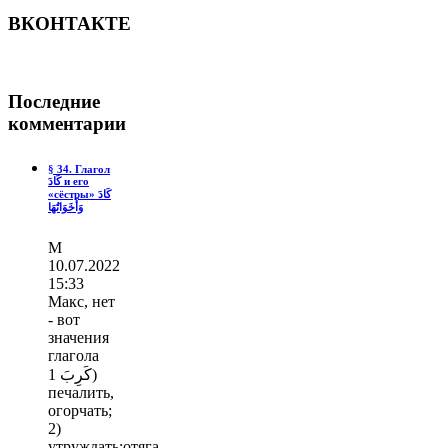
ВКОНТАКТЕ
Последние
комментарии
§ 34. Глагол
كَادَ и его
«сёстры» كَادَ
وَأَخَوَاتُهَا
М
10.07.2022
15:33
Макс, нет
- вот
значения
глагола
كَرِبَ 1)
печалить,
огорчать;
2)
утруждать;отяга