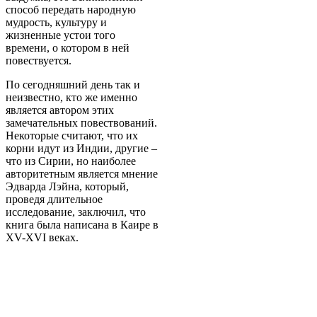
способ передать народную
мудрость, культуру и
жизненные устои того
времени, о котором в ней
повествуется.
По сегодняшний день так и
неизвестно, кто же именно
является автором этих
замечательных повествований.
Некоторые считают, что их
корни идут из Индии, другие –
что из Сирии, но наиболее
авторитетным является мнение
Эдварда Лэйна, который,
проведя длительное
исследование, заключил, что
книга была написана в Каире в
XV-XVI веках.