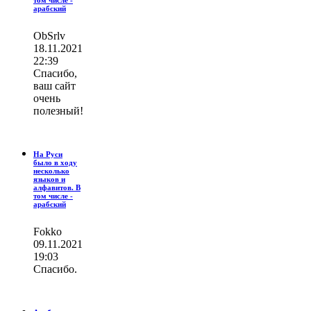
том числе -
арабский
ОbSrlv
18.11.2021
22:39
Спасибо,
ваш сайт
очень
полезный!
На Руси
было в ходу
несколько
языков и
алфавитов. В
том числе -
арабский
Fokko
09.11.2021
19:03
Спасибо.