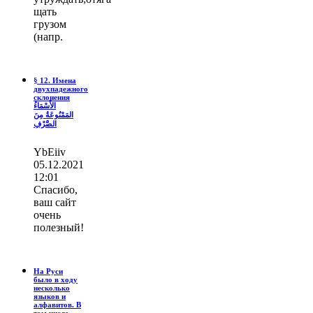
щать
грузом
(напр.
§ 12. Имена
двухпадежного
склонения
الأَسْمَاءُ
المَمْنُوعَةُ مِنَ
الصَّرْفِ
YbEiiv
05.12.2021
12:01
Спасибо,
ваш сайт
очень
полезный!
На Руси
было в ходу
несколько
языков и
алфавитов. В