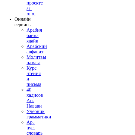
проекте
ar-
ru.ru
Онлайн
сервисы
Арабия
байна
ядайк
Арабский
алфавит
Молитвы
намаза
Курс
чтения
и
письма
40
хадисов
Ан-
Навави
Учебник
грамматики
Ар.-
рус.
словарь