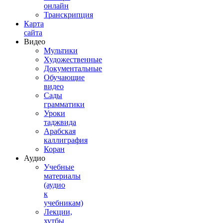
онлайн
Транскрипция
Карта
сайта
Видео
Мультики
Художественные
Документальные
Обучающие
видео
Сады
грамматики
Уроки
таджвида
Арабская
каллиграфия
Коран
Аудио
Учебные
материалы
(аудио
к
учебникам)
Лекции,
хутбы