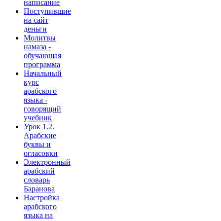
написание
Поступившие
на сайт
деньги
Молитвы
намаза -
обучающая
программа
Начальный
курс
арабского
языка -
говорящий
учебник
Урок 1.2.
Арабские
буквы и
огласовки
Электронный
арабский
словарь
Баранова
Настройка
арабского
языка на