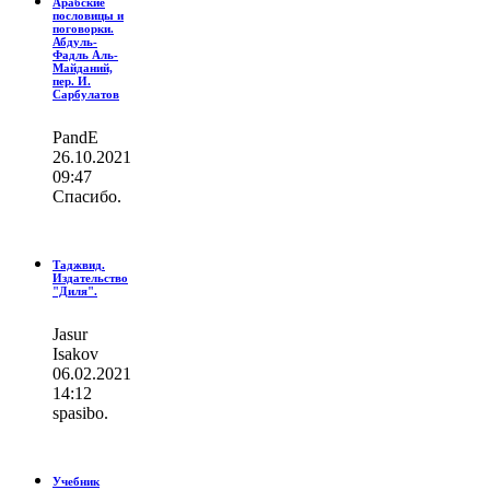
Арабские
пословицы и
поговорки.
Абдуль-
Фадль Аль-
Майданий,
пер. И.
Сарбулатов
PandE
26.10.2021
09:47
Спасибо.
Таджвид.
Издательство
"Диля".
Jasur
Isakov
06.02.2021
14:12
spasibo.
Учебник