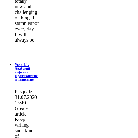
totally
new and
challenging
on blogs I
stumbleupon
every day.
It wіll
always be
...
Урок 1.1.
Арабский
алфавит.
Произношение
и написание
Pasquale
31.07.2020
13:49
Greate
article.
Keep
writing
such kind
of