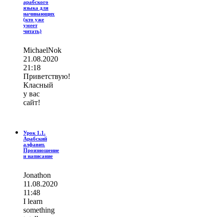
арабского
языка для
начинающих
(кто уже
умеет
читать)
MichaelNok
21.08.2020
21:18
Приветствую!
Класный
у вас
сайт!
Урок 1.1.
Арабский
алфавит.
Произношение
и написание
Jonathon
11.08.2020
11:48
I learn
ѕοmething