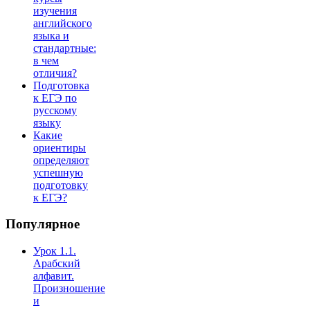
изучения
английского
языка и
стандартные:
в чем
отличия?
Подготовка
к ЕГЭ по
русскому
языку
Какие
ориентиры
определяют
успешную
подготовку
к ЕГЭ?
Популярное
Урок 1.1.
Арабский
алфавит.
Произношение
и